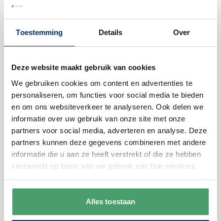
E-mail adres
Inschrijven
Toestemming
Details
Over
Contact
Anna Servies
Deze website maakt gebruik van cookies
Nijverheidsstraat 22
We gebruiken cookies om content en advertenties te
4143 HM Leerdam
personaliseren, om functies voor social media te bieden
en om ons websiteverkeer te analyseren. Ook delen we
call
+31(0)345 633001
informatie over uw gebruik van onze site met onze
mail
partners voor social media, adverteren en analyse. Deze
info@annaservies.nl
partners kunnen deze gegevens combineren met andere
informatie die u aan ze heeft verstrekt of die ze hebben
verzameld op basis van uw gebruik van hun services.
Openingstijden
MA:
09:00 - 15:00 uur
Alles toestaan
DI:
gesloten
WO:
09:00 - 12:30 uur