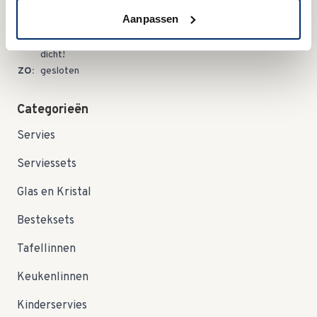
DO:
gesloten
Aanpassen
VR:
09:00 - 12:30 uur
09:00 - 12:30 uur Let op; in augustus zijn wij op zaterdag
ZA:
dicht!
ZO:
gesloten
Categorieën
Servies
Serviessets
Glas en Kristal
Besteksets
Tafellinnen
Keukenlinnen
Kinderservies