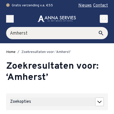
Nieuws
Contact
Gratis verzending v.a. €55
check
Ga naar de inhoud
account_circle
Zoek
search
Home
/
Zoekresultaten voor: ‘Amherst’
Zoekresultaten voor:
‘Amherst’
Zoekopties