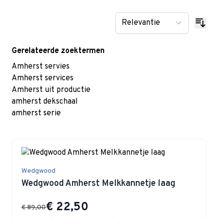
Gerelateerde zoektermen
Amherst servies
Amherst services
Amherst uit productie
amherst dekschaal
amherst serie
Wedgwood
Wedgwood Amherst Melkkannetje laag
Special Price
€ 22,50
€ 89,00