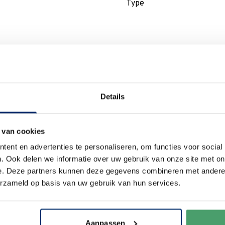
Type
Waarom
Anna?
Details
Duurzaam
 van cookies
ent en advertenties te personaliseren, om functies voor social
We verpakken onze producten
. Ook delen we informatie over uw gebruik van onze site met on
zorgvuldig en duurzaam met
e. Deze partners kunnen deze gegevens combineren met andere i
hergebruikt karton en papier.
erzameld op basis van uw gebruik van hun services.
Vanaf € 55,-
wordt jouw bestelling
ook nog eens helemaal
gratis
verzonden
.
Aanpassen