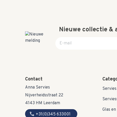
Nieuwe collectie &
E-mail adres
Contact
Catego
Anna Servies
Servies
Nijverheidsstraat 22
Servies
4143 HM Leerdam
Glas en 
call
+31(0)345 633001