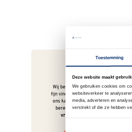
Toestemming
Bel gerust
Deze website maakt gebruik
We gebruiken cookies om cont
Wij begrijpen dat je als klant het
websiteverkeer te analyseren
fijn vindt om te kunnen bellen. Bij
media, adverteren en analys
ons kan dat ook gewoon. We zijn
verstrekt of die ze hebben v
bereikbaar van
maandag t/m
vrijdag van 9:00 - 17:00
.