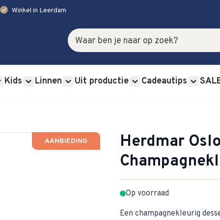
check
Winkel in Leerdam
Zoek
Kids
Linnen
Uit productie
Cadeautips
SAL
rviessets category
u for Glas category
Show submenu for Bestek category
Show submenu for Kids category
Show submenu for Linnen category
Show submenu for Uit p
Show s
Herdmar Osl
AANBIEDING
Champagnekl
Op voorraad
Een champagnekleurig desse