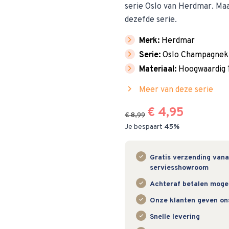
serie Oslo van Herdmar. Ma
dezefde serie.
chevron_right
Merk:
Herdmar
chevron_right
Serie:
Oslo Champagnek
chevron_right
Materiaal:
Hoogwaardig 1
chevron_right
Meer van deze serie
€ 4,95
€ 8,99
Je bespaart
45%
Gratis verzending vanaf
serviesshowroom
Achteraf betalen mogeli
Onze klanten geven on
Snelle levering