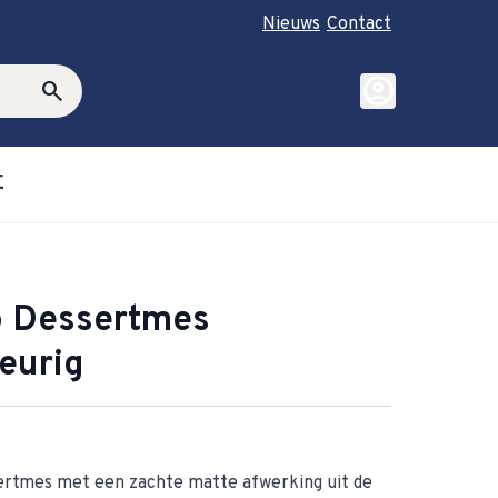
Nieuws
Contact
account_circle
search
E
roductie category
ubmenu for Cadeautips category
o Dessertmes
eurig
rtmes met een zachte matte afwerking uit de