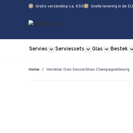
check
check
Gratis verzending v.a. €55
Snelle levering in de EU
Ga naar de inhoud
Servies
Serviessets
Glas
Bestek
Show submenu for Servies category
Show submenu for Se
Show submen
Home
/
Herdmar Oslo Dessertmes Champagnekleurig