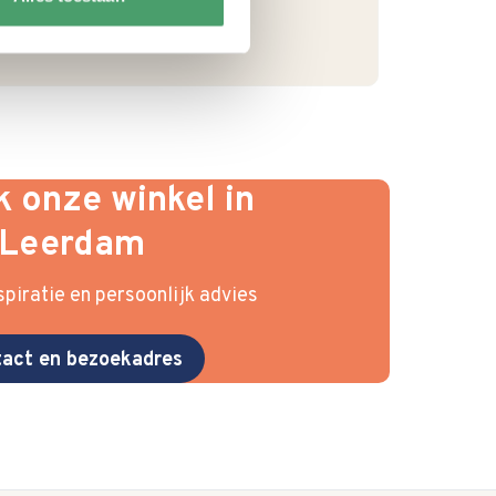
 onze winkel in
Leerdam
piratie en persoonlijk advies
act en bezoekadres