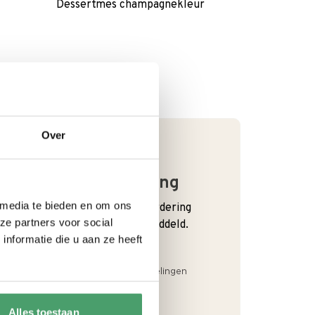
Dessertmes champagnekleur
Over
Goede waardering
 media te bieden en om ons
We krijgen een goede waardering
ze partners voor social
van Onze klanten. 9+ gemiddeld.
nformatie die u aan ze heeft
Alles toestaan