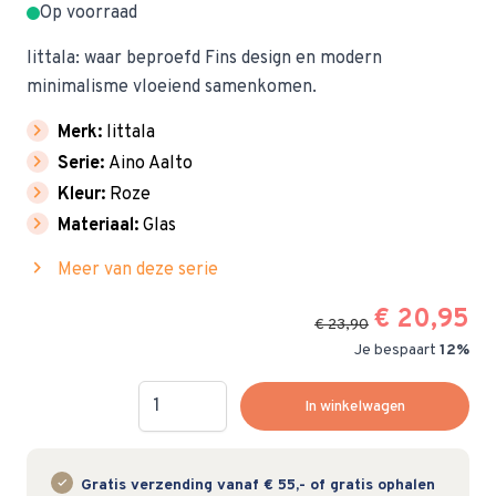
Op voorraad
Iittala: waar beproefd Fins design en modern
minimalisme vloeiend samenkomen.
chevron_right
Merk:
littala
chevron_right
Serie:
Aino Aalto
chevron_right
Kleur:
Roze
chevron_right
Materiaal:
Glas
chevron_right
Meer van deze serie
€ 20,95
€ 23,90
Je bespaart
12%
Hoeveelheid
In winkelwagen
Gratis verzending vanaf € 55,- of gratis ophalen