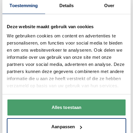
Toestemming
Details
Over
Deze website maakt gebruik van cookies
Bel gerust
We gebruiken cookies om content en advertenties te
Wij begrijpen dat je als klant het fijn vindt
personaliseren, om functies voor social media te bieden
om te kunnen bellen. Bij ons kan dat ook
en om ons websiteverkeer te analyseren. Ook delen we
gewoon. We zijn bereikbaar van
maandag
informatie over uw gebruik van onze site met onze
t/m vrijdag van 9:00 - 17:00
.
partners voor social media, adverteren en analyse. Deze
partners kunnen deze gegevens combineren met andere
0345 63 30 01
informatie die u aan ze heeft verstrekt of die ze hebben
verzameld op basis van uw gebruik van hun services.
Alles toestaan
Duurzaam
Aanpassen
We verpakken onze producten zorgvuldig