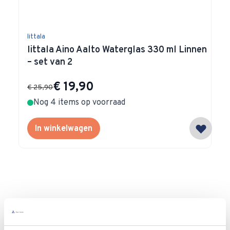
littala
Iittala Aino Aalto Waterglas 330 ml Linnen
– set van 2
Special Price
€ 19,90
€ 25,90
Nog 4 items op voorraad
In winkelwagen
Waarom
Anna?