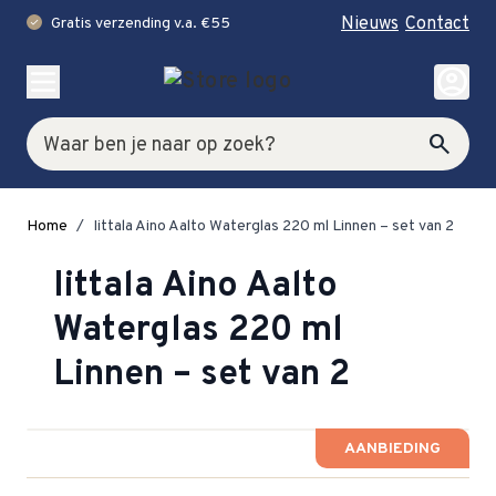
Nieuws
Contact
Gratis verzending v.a. €55
check
Ga naar de inhoud
account_circle
Zoek
search
Home
/
Iittala Aino Aalto Waterglas 220 ml Linnen – set van 2
Iittala Aino Aalto
Waterglas 220 ml
Linnen – set van 2
AANBIEDING