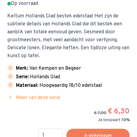
Op voorraad
Keltum Hollands Glad bestek edelstaal Het zijn de
subtiele details van Hollands Glad die dit bestek een
aanblik van totale eenvoud geven. Gesmeed door
grootmeesters, met veel aandacht voor verfijning.
Delicate lijnen. Elegante heften. Een tijdloze uiting van
kunst op tafel.
chevron_right
Merk:
Van Kempen en Begeer
chevron_right
Serie:
Hollands Glad
chevron_right
Materiaal:
Hoogwaardig 18/10 edelstaal
chevron_right
Meer van deze serie
€ 6,30
€ 7,00
Je bespaart
10%
Hoeveelheid
In winkelwagen