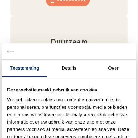
Duurzaam
We verpakken onze producten zorgvuldig
en duurzaam met hergebruikt karton en
papier.
Vanaf € 55,-
wordt jouw bestelling
Toestemming
Details
Over
ook nog eens helemaal
gratis verzonden
.
Deze website maakt gebruik van cookies
We gebruiken cookies om content en advertenties te
personaliseren, om functies voor social media te bieden
Goede waardering
en om ons websiteverkeer te analyseren. Ook delen we
informatie over uw gebruik van onze site met onze
We krijgen een goede waardering van Onze
partners voor social media, adverteren en analyse. Deze
klanten. 9+ gemiddeld.
partners kunnen deze gegevens combineren met andere