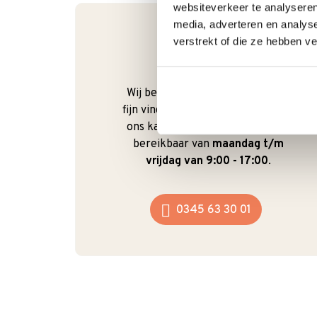
websiteverkeer te analyseren
media, adverteren en analys
verstrekt of die ze hebben v
Bel gerust
Wij begrijpen dat je als klant het
fijn vindt om te kunnen bellen. Bij
ons kan dat ook gewoon. We zijn
bereikbaar van
maandag t/m
vrijdag van 9:00 - 17:00
.
0345 63 30 01