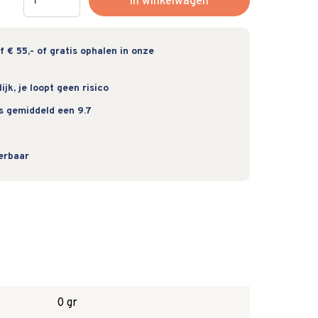
In winkelwagen
 € 55,- of gratis ophalen in onze
jk, je loopt geen risico
s gemiddeld een 9.7
verbaar
0 gr