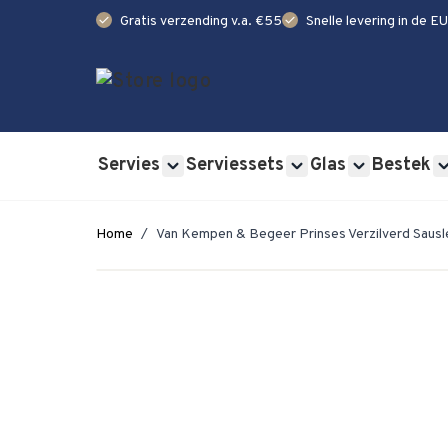
check
check
Gratis verzending v.a. €55
Snelle levering in de EU
Ga naar de inhoud
Servies
Serviessets
Glas
Bestek
Show submenu for Servies category
Show submenu for Se
Show submen
Home
/
Van Kempen & Begeer Prinses Verzilverd Sausl