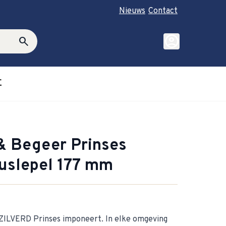
Nieuws
Contact
account_circle
search
E
roductie category
ubmenu for Cadeautips category
 Begeer Prinses
auslepel 177 mm
ZILVERD Prinses imponeert. In elke omgeving