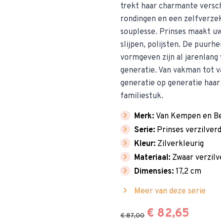
trekt haar charmante versch
rondingen en een zelfverzeke
souplesse. Prinses maakt uw
slijpen, polijsten. De puurh
vormgeven zijn al jarenlang
generatie. Van vakman tot va
generatie op generatie haar
familiestuk.
chevron_right
Merk:
Van Kempen en B
chevron_right
Serie:
Prinses verzilver
chevron_right
Kleur:
Zilverkleurig
chevron_right
Materiaal:
Zwaar verzilv
chevron_right
Dimensies:
17,2 cm
chevron_right
Meer van deze serie
€ 82,65
€ 87,00