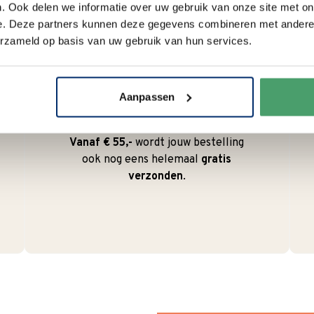
. Ook delen we informatie over uw gebruik van onze site met on
e. Deze partners kunnen deze gegevens combineren met andere i
erzameld op basis van uw gebruik van hun services.
Duurzaam
We verpakken onze producten
Aanpassen
zorgvuldig en duurzaam met
hergebruikt karton en papier.
Vanaf € 55,-
wordt jouw bestelling
ook nog eens helemaal
gratis
verzonden
.