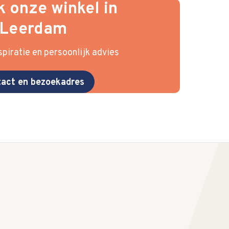
 onze winkel in
Leerdam
piratie en persoonlijk advies
act en bezoekadres