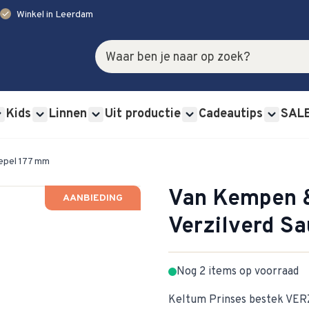
check
Winkel in Leerdam
Zoek
Kids
Linnen
Uit productie
Cadeautips
SAL
rviessets category
u for Glas category
Show submenu for Bestek category
Show submenu for Kids category
Show submenu for Linnen category
Show submenu for Uit p
Show s
epel 177 mm
Van Kempen &
AANBIEDING
Verzilverd S
Nog 2 items op voorraad
Keltum Prinses bestek VER