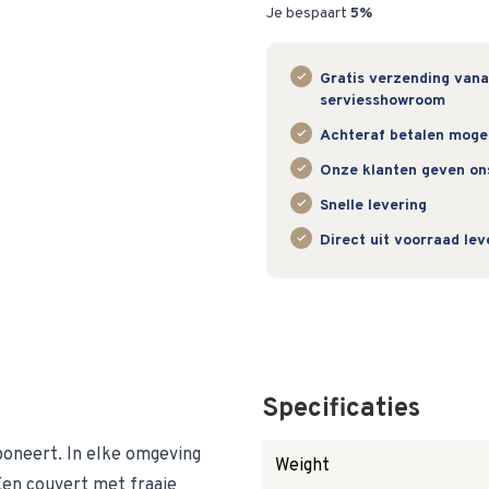
Je bespaart
5%
Gratis verzending vanaf
serviesshowroom
Achteraf betalen mogeli
Onze klanten geven on
Snelle levering
Direct uit voorraad le
Specificaties
oneert. In elke omgeving
Weight
Een couvert met fraaie