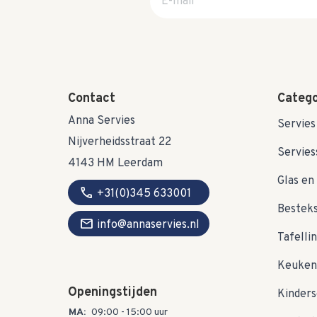
Contact
Catego
Anna Servies
Servies
Nijverheidsstraat 22
Servies
4143 HM Leerdam
Glas en 
call
+31(0)345 633001
Bestek
mail
info@annaservies.nl
Tafelli
Keuken
Openingstijden
Kinders
MA:
09:00 - 15:00 uur