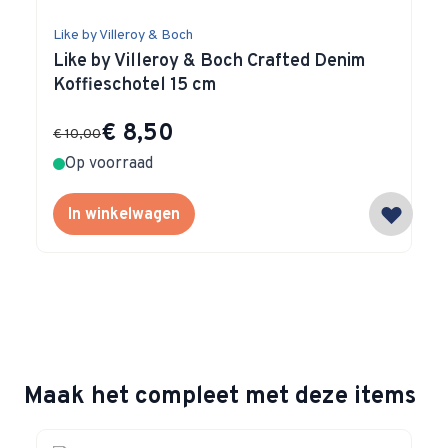
Like by Villeroy & Boch
Like by Villeroy & Boch Crafted Denim
Koffieschotel 15 cm
Special Price
€ 8,50
€ 10,00
Op voorraad
In winkelwagen
Maak het compleet met deze items
Navigating through the elements of the carousel is possible 
Press to skip carousel
Press to go to carousel navigation