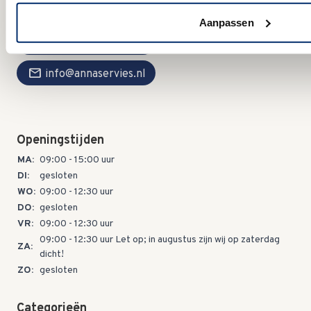
4143 HM Leerdam
Aanpassen
call
+31(0)345 633001
mail
info@annaservies.nl
Openingstijden
MA:
09:00 - 15:00 uur
DI:
gesloten
WO:
09:00 - 12:30 uur
DO:
gesloten
VR:
09:00 - 12:30 uur
09:00 - 12:30 uur Let op; in augustus zijn wij op zaterdag
ZA:
dicht!
ZO:
gesloten
Categorieën