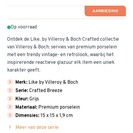
AANBIEDING
Op voorraad
Ontdek de Like. by Villeroy & Boch Crafted collectie
van Villeroy & Boch: servies van premium porselein
met een trendy vintage- en retrolook, waarbij het
inspirerende reactieve glazuur elk item een uniek
karakter geeft.
chevron_right
Merk:
Like by Villeroy & Boch
chevron_right
Serie:
Crafted Breeze
chevron_right
Kleur:
Grijs
chevron_right
Materiaal:
Premium porselein
chevron_right
Dimensies:
15 x 15 x 1,9 cm
chevron_right
Meer van deze serie