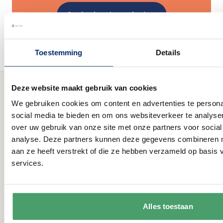
Contact en bezoekadres
Toestemming
Details
Deze website maakt gebruik van cookies
We gebruiken cookies om content en advertenties te persona
social media te bieden en om ons websiteverkeer te analyse
Nieuwe collectie & aanbiedingen
over uw gebruik van onze site met onze partners voor social
analyse. Deze partners kunnen deze gegevens combineren me
E-mail adres
aan ze heeft verstrekt of die ze hebben verzameld op basis
Inschrijven
services.
Contact
Anna Servies
Alles toestaan
Nijverheidsstraat 22