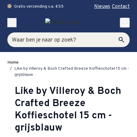
Nieuws
Contact
Gratis verzending v.a. €55
check
Ga naar de inhoud
account_circle
Zoek
search
Home
/
Like by Villeroy & Boch Crafted Breeze Koffieschotel 15 cm -
grijsblauw
Like by Villeroy & Boch
Crafted Breeze
Koffieschotel 15 cm -
grijsblauw