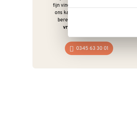
fijn vindt om te kunnen bellen. Bij
ons kan dat ook gewoon. We zijn
bereikbaar van
maandag t/m
vrijdag van 9:00 - 17:00
.
0345 63 30 01