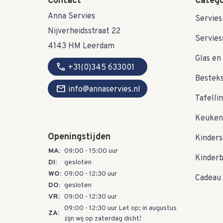
Contact
Catego
Anna Servies
Servies
Nijverheidsstraat 22
Servies
4143 HM Leerdam
Glas en 
call
+31(0)345 633001
Bestek
mail
info@annaservies.nl
Tafelli
Keuken
Openingstijden
Kinders
MA:
09:00 - 15:00 uur
Kinder
DI:
gesloten
WO:
09:00 - 12:30 uur
Cadeau 
DO:
gesloten
VR:
09:00 - 12:30 uur
09:00 - 12:30 uur Let op; in augustus
ZA:
zijn wij op zaterdag dicht!