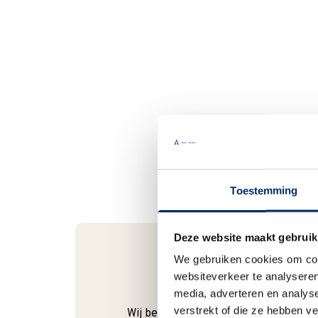
Toestemming
Deze website maakt gebruik
We gebruiken cookies om cont
websiteverkeer te analyseren
Bel gerust
media, adverteren en analys
verstrekt of die ze hebben v
Wij begrijpen dat je als klant het