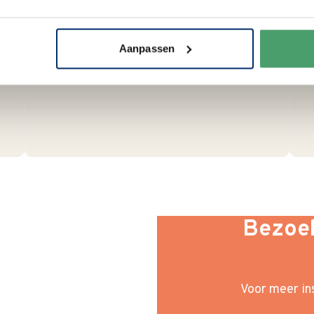
zorgvuldig en duurzaam met
hergebruikt karton en papier.
Vanaf € 55,-
wordt jouw bestelling
Aanpassen
ook nog eens helemaal
gratis
verzonden
.
Bezoek
Voor meer ins