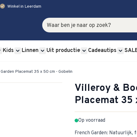
check
Winkel in Leerdam
Zoek
Kids
Linnen
Uit productie
Cadeautips
SAL
rviessets category
u for Glas category
Show submenu for Bestek category
Show submenu for Kids category
Show submenu for Linnen category
Show submenu for Uit p
Show s
h Garden Placemat 35 x 50 cm - Gobelin
Villeroy & B
Placemat 35 
Op voorraad
French Garden: Natuurlijk, fr