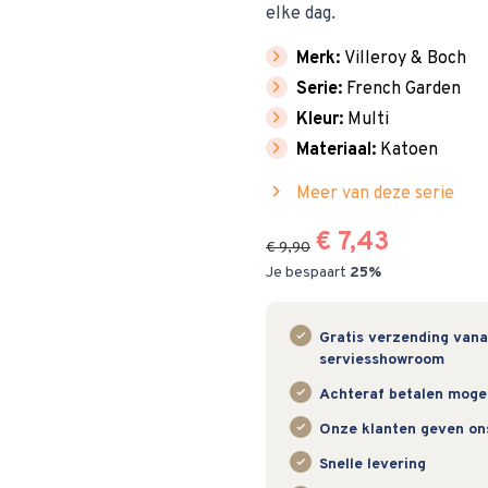
elke dag.
chevron_right
Merk:
Villeroy & Boch
chevron_right
Serie:
French Garden
chevron_right
Kleur:
Multi
chevron_right
Materiaal:
Katoen
chevron_right
Meer van deze serie
€ 7,43
€ 9,90
Je bespaart
25%
Gratis verzending vanaf
serviesshowroom
Achteraf betalen mogeli
Onze klanten geven on
Snelle levering