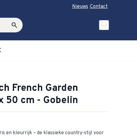
Nieuws
Contact
account_circle
search
E
roductie category
ubmenu for Cadeautips category
och French Garden
x 50 cm - Gobelin
is en kleurrijk – de klassieke country-stijl voor