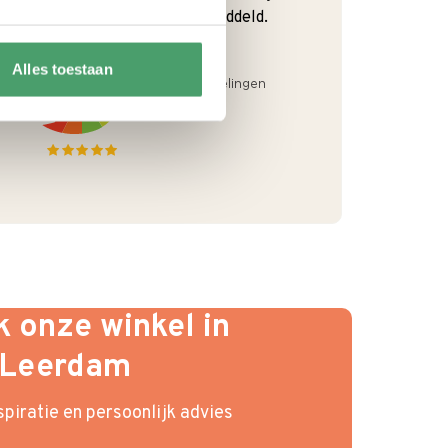
van Onze klanten. 9+ gemiddeld.
Alles toestaan
 onze winkel in
Leerdam
piratie en persoonlijk advies