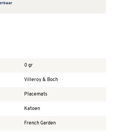
verbaar
0 gr
Villeroy & Boch
Placemats
Katoen
French Garden