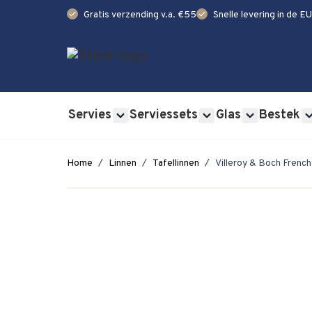
check
check
Gratis verzending v.a. €55
Snelle levering in de EU
Ga naar de inhoud
Servies
Serviessets
Glas
Bestek
Show submenu for Servies category
Show submenu for Se
Show submen
Home
/
Linnen
/
Tafellinnen
/
Villeroy & Boch Frenc