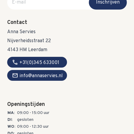
Inschrijven
Contact
Anna Servies
Nijverheidsstraat 22
4143 HM Leerdam
call
+31(0)345 633001
mail
info@annaservies.nl
Openingstijden
MA:
09:00 - 15:00 uur
DI:
gesloten
WO:
09:00 - 12:30 uur
DO:
gesloten