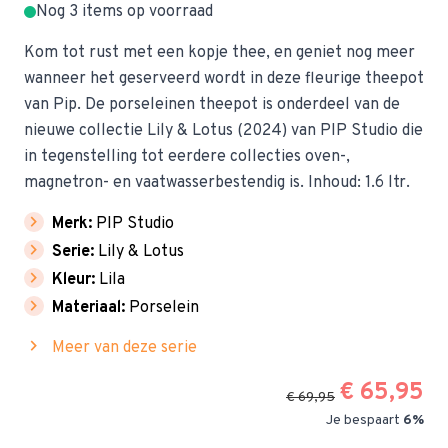
Nog 3 items op voorraad
Kom tot rust met een kopje thee, en geniet nog meer
wanneer het geserveerd wordt in deze fleurige theepot
van Pip. De porseleinen theepot is onderdeel van de
nieuwe collectie Lily & Lotus (2024) van PIP Studio die
in tegenstelling tot eerdere collecties oven-,
magnetron- en vaatwasserbestendig is. Inhoud: 1.6 ltr.
chevron_right
Merk:
PIP Studio
chevron_right
Serie:
Lily & Lotus
chevron_right
Kleur:
Lila
chevron_right
Materiaal:
Porselein
chevron_right
Meer van deze serie
€ 65,95
€ 69,95
Je bespaart
6%