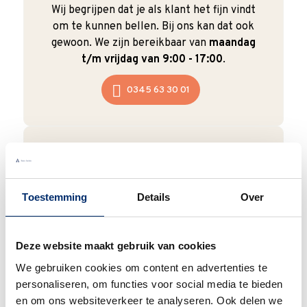
Wij begrijpen dat je als klant het fijn vindt
om te kunnen bellen. Bij ons kan dat ook
gewoon. We zijn bereikbaar van
maandag
t/m vrijdag van 9:00 - 17:00
.
0345 63 30 01
Duurzaam
Toestemming
Details
Over
We verpakken onze producten zorgvuldig
en duurzaam met hergebruikt karton en
papier.
Vanaf € 55,-
wordt jouw bestelling
Deze website maakt gebruik van cookies
ook nog eens helemaal
gratis verzonden
.
We gebruiken cookies om content en advertenties te
personaliseren, om functies voor social media te bieden
en om ons websiteverkeer te analyseren. Ook delen we