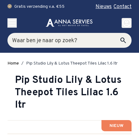
Nieuws
Contact
Gratis verzending v.a. €55
check
Ga naar de inhoud
account_circle
Zoek
search
Home
/
Pip Studio Lily & Lotus Theepot Tiles Lilac 1.6 ltr
Pip Studio Lily & Lotus
Theepot Tiles Lilac 1.6
ltr
NIEUW