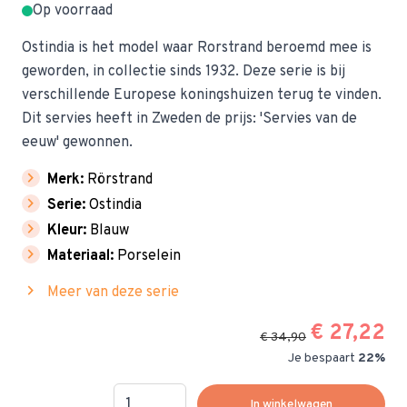
Op voorraad
Ostindia is het model waar Rorstrand beroemd mee is
geworden, in collectie sinds 1932. Deze serie is bij
verschillende Europese koningshuizen terug te vinden.
Dit servies heeft in Zweden de prijs: 'Servies van de
eeuw' gewonnen.
chevron_right
Merk:
Rörstrand
chevron_right
Serie:
Ostindia
chevron_right
Kleur:
Blauw
chevron_right
Materiaal:
Porselein
chevron_right
Meer van deze serie
€ 27,22
€ 34,90
Je bespaart
22%
Hoeveelheid
In winkelwagen