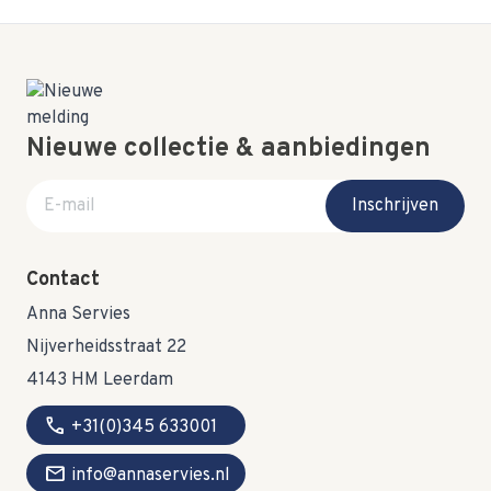
Nieuwe collectie & aanbiedingen
E-mail adres
Inschrijven
Contact
Anna Servies
Nijverheidsstraat 22
4143 HM Leerdam
call
+31(0)345 633001
mail
info@annaservies.nl