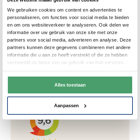
Duurzaam
We gebruiken cookies om content en advertenties te
We verpakken onze producten zorgvuldig
personaliseren, om functies voor social media te bieden
en duurzaam met hergebruikt karton en
en om ons websiteverkeer te analyseren. Ook delen we
papier.
Vanaf € 55,-
wordt jouw bestelling
informatie over uw gebruik van onze site met onze
ook nog eens helemaal
gratis verzonden
.
partners voor social media, adverteren en analyse. Deze
partners kunnen deze gegevens combineren met andere
informatie die u aan ze heeft verstrekt of die ze hebben
verzameld op basis van uw gebruik van hun services.
Goede waardering
We krijgen een goede waardering van Onze
Alles toestaan
klanten. 9+ gemiddeld.
Aanpassen