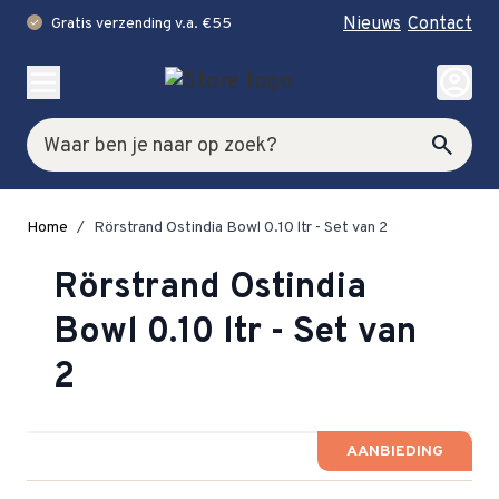
Nieuws
Contact
Gratis verzending v.a. €55
check
Ga naar de inhoud
account_circle
Zoek
search
Home
/
Rörstrand Ostindia Bowl 0.10 ltr - Set van 2
Rörstrand Ostindia
Bowl 0.10 ltr - Set van
2
AANBIEDING