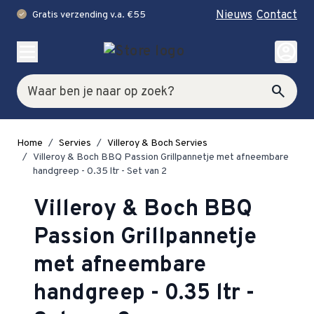
Nieuws
Contact
Gratis verzending v.a. €55
check
Ga naar de inhoud
account_circle
Zoek
search
Home
/
Servies
/
Villeroy & Boch Servies
/
Villeroy & Boch BBQ Passion Grillpannetje met afneembare
handgreep - 0.35 ltr - Set van 2
Villeroy & Boch BBQ
Passion Grillpannetje
met afneembare
handgreep - 0.35 ltr -