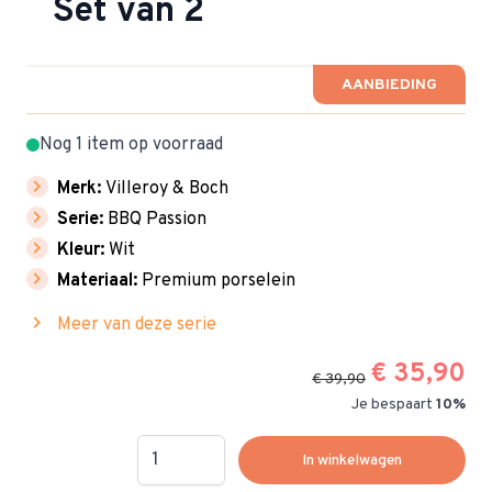
Set van 2
AANBIEDING
Nog 1 item op voorraad
chevron_right
Merk:
Villeroy & Boch
chevron_right
Serie:
BBQ Passion
chevron_right
Kleur:
Wit
chevron_right
Materiaal:
Premium porselein
chevron_right
Meer van deze serie
€ 35,90
€ 39,90
Je bespaart
10%
Hoeveelheid
In winkelwagen