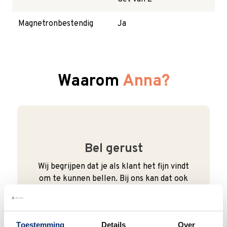
Magnetronbestendig
Ja
Waarom
Anna?
Bel gerust
Wij begrijpen dat je als klant het fijn vindt
om te kunnen bellen. Bij ons kan dat ook
gewoon. We zijn bereikbaar van
maandag
t/m vrijdag van 9:00 - 17:00
.
Toestemming
Details
Over
0345 63 30 01