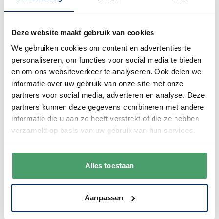
Deze website maakt gebruik van cookies
We gebruiken cookies om content en advertenties te
personaliseren, om functies voor social media te bieden
Duurzaam
en om ons websiteverkeer te analyseren. Ook delen we
We verpakken onze producten zorgvuldig
informatie over uw gebruik van onze site met onze
en duurzaam met hergebruikt karton en
partners voor social media, adverteren en analyse. Deze
papier.
Vanaf € 55,-
wordt jouw bestelling
partners kunnen deze gegevens combineren met andere
ook nog eens helemaal
gratis verzonden
.
informatie die u aan ze heeft verstrekt of die ze hebben
verzameld op basis van uw gebruik van hun services.
Alles toestaan
Goede waardering
Aanpassen
We krijgen een goede waardering van Onze
klanten. 9+ gemiddeld.