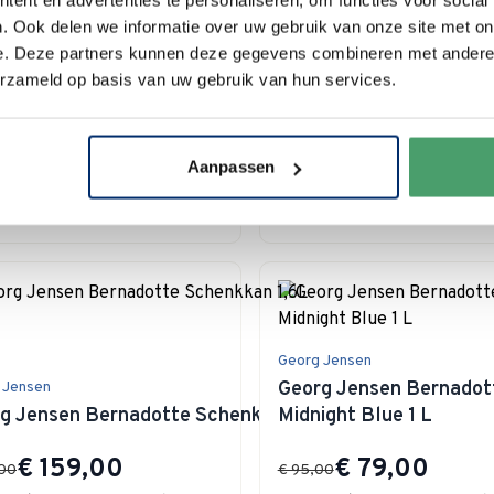
Wedgwood
. Ook delen we informatie over uw gebruik van onze site met on
Selection Wood Oak Borrelplank 32x19
Royal Albert Old Count
e. Deze partners kunnen deze gegevens combineren met andere i
400 ml
erzameld op basis van uw gebruik van hun services.
Special Price
1,90
€ 29,95
€ 42,00
voorraad
Nog 3 items op voorraad
Aanpassen
 winkelwagen
In winkelwagen
Georg Jensen
Georg Jensen Bernadot
 Jensen
g Jensen Bernadotte Schenkkan 1,6L
Midnight Blue 1 L
Special Price
Special Price
€ 159,00
€ 79,00
,00
€ 95,00