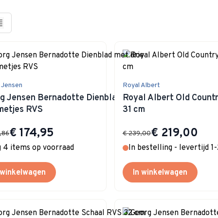
 Jensen
Royal Albert
g Jensen Bernadotte Dienblad met drie
Royal Albert Old Count
metjes RVS
31 cm
Special Price
Special Price
€ 174,95
€ 219,00
,86
€ 239,00
 4 items op voorraad
In bestelling - levertijd 
 winkelwagen
In winkelwagen