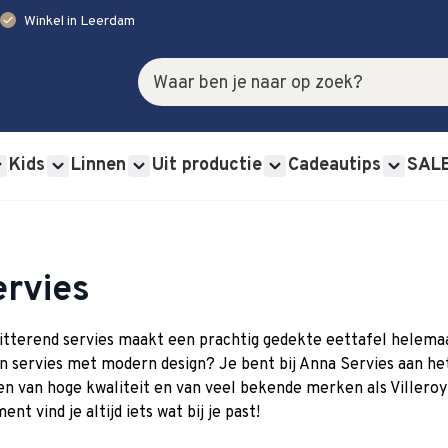
check
Winkel in Leerdam
Zoek
Kids
Linnen
Uit productie
Cadeautips
SAL
rviessets category
u for Glas category
Show submenu for Bestek category
Show submenu for Kids category
Show submenu for Linnen category
Show submenu for Uit p
Show s
ervies
itterend servies maakt een prachtig gedekte eettafel helemaal 
n servies met modern design? Je bent bij Anna Servies aan het j
en van hoge kwaliteit en van veel bekende merken als Villero
ent vind je altijd iets wat bij je past!