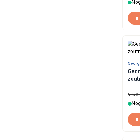
Nog
In
Georg
Geor
zout
€ 130
Nog
In