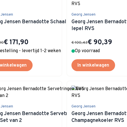
 Jensen
Georg Jensen
g Jensen Bernadotte Schaal RVS 32
Georg Jensen Bernadot
lepel RVS
Special Price
Special Price
€ 171,90
€ 90,39
00
€ 100,43
bestelling - levertijd 1-2 weken
Op voorraad
 winkelwagen
In winkelwagen
 Jensen
Georg Jensen
g Jensen Bernadotte Servetringen
Georg Jensen Bernadot
Set van 2
Champagnekoeler RVS