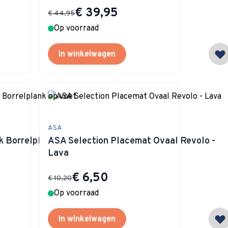
Special Price
€ 39,95
€ 44,95
Op voorraad
In winkelwagen
ASA
 Borrelplank op
ASA Selection Placemat Ovaal Revolo -
Lava
Special Price
€ 6,50
€ 10,20
Op voorraad
In winkelwagen