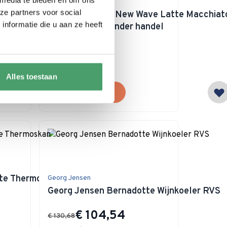
Villeroy & Boch
ze partners voor social
ry Roses Kerstbeker
Villeroy & Boch New Wave Latte Macchiat
nformatie die u aan ze heeft
Glas 500 ml - zonder handel
Special Price
€ 11,50
€ 14,00
Op voorraad
Alles toestaan
In winkelwagen
te Thermoskan
Georg Jensen
Georg Jensen Bernadotte Wijnkoeler RVS
Special Price
€ 104,54
€ 130,68