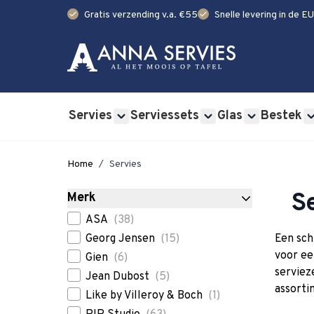
check
check
Gratis verzending v.a. €55
Snelle levering in de EU
Ga naar de inhoud
Servies
Serviessets
Glas
Bestek
Show submenu for Servies category
Show submenu for Se
Show submen
Home
/
Servies
S
Merk
Skip to product list
filter
ASA
(38)
Georg Jensen
(15)
Een sch
voor ee
Gien
(6)
serviez
Jean Dubost
(5)
assortim
Like by Villeroy & Boch
(1)