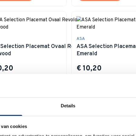
ASA
Selection Placemat Ovaal Revolo -
ASA Selection Placemat
wood
Emerald
0,20
€ 10,20
voorraad
Op voorraad
 winkelwagen
In winkelwagen
Details
 van cookies
ent en advertenties te personaliseren, om functies voor social