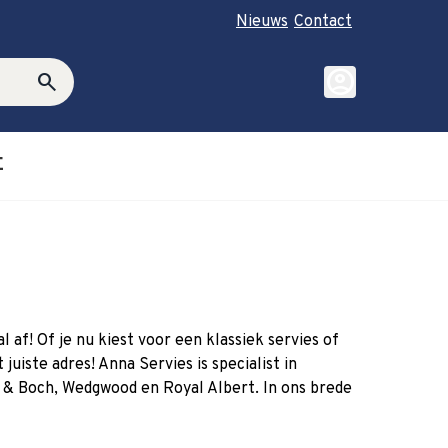
Nieuws
Contact
account_circle
search
E
roductie category
ubmenu for Cadeautips category
af! Of je nu kiest voor een klassiek servies of
uiste adres! Anna Servies is specialist in
y & Boch, Wedgwood en Royal Albert. In ons brede