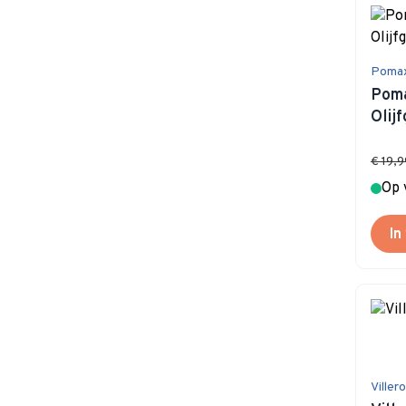
Poma
Poma
Olij
€ 19,9
Op 
In
Viller