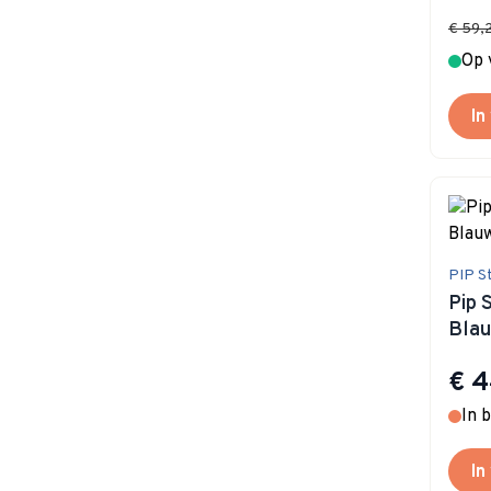
€ 59,
Op 
In
PIP S
Pip 
Bla
€ 4
In 
In