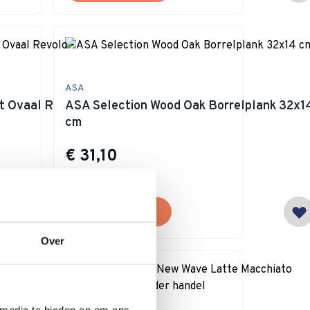
ASA
 Ovaal Revolo -
ASA Selection Wood Oak Borrelplank 32x1
cm
€ 31,10
Op voorraad
In winkelwagen
Over
 media te bieden en om ons