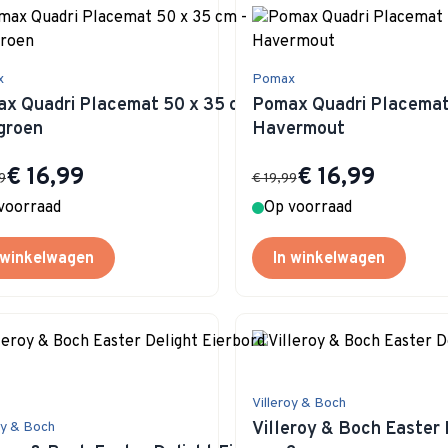
x
Pomax
x Quadri Placemat 50 x 35 cm -
Pomax Quadri Placemat 
fgroen
Havermout
Special Price
Special Price
€ 16,99
€ 16,99
9
€ 19,99
voorraad
Op voorraad
 winkelwagen
In winkelwagen
Villeroy & Boch
Villeroy & Boch Easter 
oy & Boch