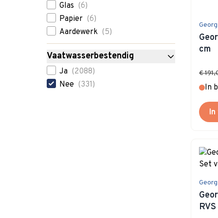
Glas
(6)
Papier
(6)
Georg
Aardewerk
(5)
Geor
cm
Vaatwasserbestendig
filter
Ja
(2088)
€ 191,
Nee
(331)
In 
In
Georg
Geor
RVS 