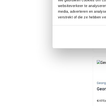
ASA
websiteverkeer te analyseren
ASA 
media, adverteren en analys
cm
verstrekt of die ze hebben v
€ 4
Op 
In
Georg
Geor
€ 177