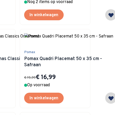
Nog 2 items op voorraad
In winkelwagen
Pomax
mas Classics
Pomax Quadri Placemat 50 x 35 cm -
Safraan
Special Price
€ 16,99
€ 19,99
Op voorraad
In winkelwagen