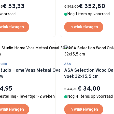
Special Price
Special Price
€ 53,33
€ 352,80
25
€ 392,00
voorraad
Nog 1 item op voorraad
 winkelwagen
In winkelwagen
tudio
ASA
Studio Home Vaas Metaal Ovaal 30 cm
ASA Selection Wood Oak
uw
voet 32x15,5 cm
Special Price
4,95
€ 34,00
€ 44,30
bestelling - levertijd 1-2 weken
Nog 4 items op voorraad
 winkelwagen
In winkelwagen