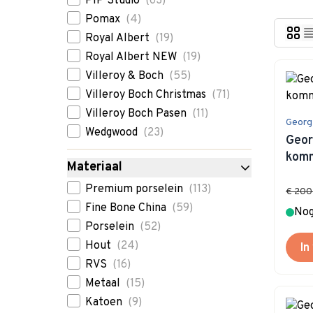
PIP Studio
(63)
Pomax
(4)
Royal Albert
(19)
Royal Albert NEW
(19)
Villeroy & Boch
(55)
Villeroy Boch Christmas
(71)
Villeroy Boch Pasen
(11)
Georg
Wedgwood
(23)
Geor
kom
Materiaal
filter
Premium porselein
(113)
€ 200
Fine Bone China
(59)
Nog
Porselein
(52)
Hout
(24)
In
RVS
(16)
Metaal
(15)
Katoen
(9)