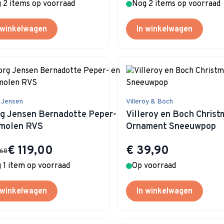
 2 items op voorraad
Nog 2 items op voorraad
 winkelwagen
In winkelwagen
 Jensen
Villeroy & Boch
g Jensen Bernadotte Peper- en
Villeroy en Boch Christ
molen RVS
Ornament Sneeuwpop
Special Price
€ 119,00
€ 39,90
,68
 1 item op voorraad
Op voorraad
 winkelwagen
In winkelwagen