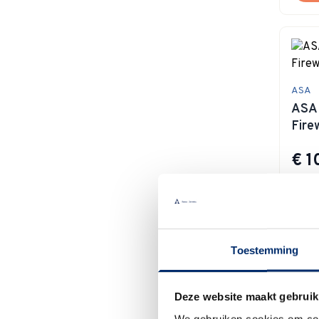
ASA
ASA 
Fire
€ 1
Op 
In
Toestemming
Deze website maakt gebruik
We gebruiken cookies om cont