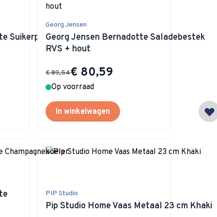
Georg Jensen
te Suikerpot met
Georg Jensen Bernadotte Saladebestek
RVS + hout
Special Price
€ 80,59
€ 89,54
Op voorraad
In winkelwagen
te
PIP Studio
Pip Studio Home Vaas Metaal 23 cm Khaki