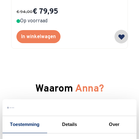
Special Price
€ 79,95
€ 94,00
Op voorraad
In winkelwagen
Waarom
Anna?
Toestemming
Details
Over
Bel gerust