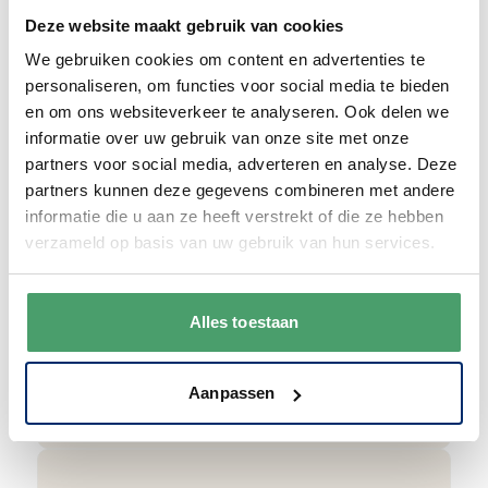
Wij begrijpen dat je als klant het fijn vindt
Deze website maakt gebruik van cookies
om te kunnen bellen. Bij ons kan dat ook
gewoon. We zijn bereikbaar van
maandag
We gebruiken cookies om content en advertenties te
t/m vrijdag van 9:00 - 17:00
.
personaliseren, om functies voor social media te bieden
en om ons websiteverkeer te analyseren. Ook delen we
0345 63 30 01
informatie over uw gebruik van onze site met onze
partners voor social media, adverteren en analyse. Deze
partners kunnen deze gegevens combineren met andere
informatie die u aan ze heeft verstrekt of die ze hebben
verzameld op basis van uw gebruik van hun services.
Duurzaam
Alles toestaan
We verpakken onze producten zorgvuldig
en duurzaam met hergebruikt karton en
papier.
Vanaf € 55,-
wordt jouw bestelling
Aanpassen
ook nog eens helemaal
gratis verzonden
.