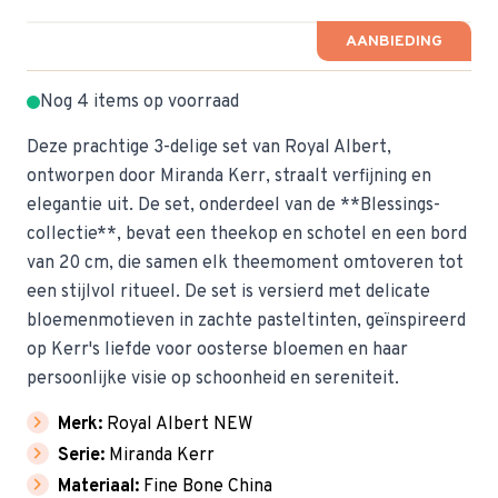
AANBIEDING
Nog 4 items op voorraad
Deze prachtige 3-delige set van Royal Albert,
ontworpen door Miranda Kerr, straalt verfijning en
elegantie uit. De set, onderdeel van de **Blessings-
collectie**, bevat een theekop en schotel en een bord
van 20 cm, die samen elk theemoment omtoveren tot
een stijlvol ritueel. De set is versierd met delicate
bloemenmotieven in zachte pasteltinten, geïnspireerd
op Kerr's liefde voor oosterse bloemen en haar
persoonlijke visie op schoonheid en sereniteit.
chevron_right
Merk:
Royal Albert NEW
chevron_right
Serie:
Miranda Kerr
chevron_right
Materiaal:
Fine Bone China