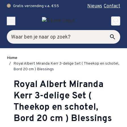
Nieuws
Contact
Gratis verzending v.a. €55
check
Ga naar de inhoud
account_circle
Zoek
search
Home
/
Royal Albert Miranda Kerr 3-delige Set ( Theekop en schotel,
Bord 20 cm ) Blessings
Royal Albert Miranda
Kerr 3-delige Set (
Theekop en schotel,
Bord 20 cm ) Blessings