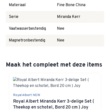
Materiaal
Fine Bone China
Serie
Miranda Kerr
Vaatwasserbestendig
Nee
Magnetronbestendig
Nee
Maak het compleet met deze items
Navigating through the elements of the carousel is possible 
Press to skip carousel
Press to go to carousel navigation
Royal Albert NEW
Royal Albert Miranda Kerr 3-delige Set (
Theekop en schotel, Bord 20 cm ) Joy