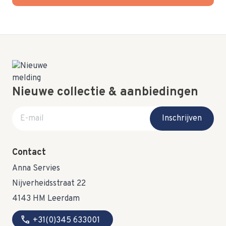
Nieuwe collectie & aanbiedingen
E-mail adres
Inschrijven
Contact
Anna Servies
Nijverheidsstraat 22
4143 HM Leerdam
call
+31(0)345 633001