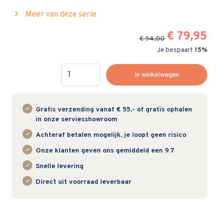
chevron_right
Meer van deze serie
€ 79,95
€ 94,00
Je bespaart
15%
Hoeveelheid
In winkelwagen
Gratis verzending vanaf € 55,- of gratis ophalen
in onze serviesshowroom
Achteraf betalen mogelijk, je loopt geen risico
Onze klanten geven ons gemiddeld een 9.7
Snelle levering
Direct uit voorraad leverbaar