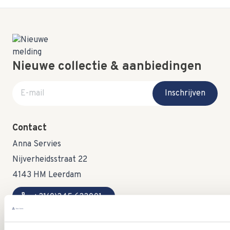
Nieuwe collectie & aanbiedingen
E-mail adres
Inschrijven
Contact
Anna Servies
Nijverheidsstraat 22
4143 HM Leerdam
call
+31(0)345 633001
mail
info@annaservies.nl