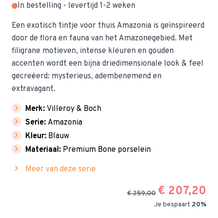
In bestelling - levertijd 1-2 weken
Een exotisch tintje voor thuis Amazonia is geïnspireerd
door de flora en fauna van het Amazonegebied. Met
filigrane motieven, intense kleuren en gouden
accenten wordt een bijna driedimensionale look & feel
gecreëerd: mysterieus, adembenemend en
extravagant.
chevron_right
Merk:
Villeroy & Boch
chevron_right
Serie:
Amazonia
chevron_right
Kleur:
Blauw
chevron_right
Materiaal:
Premium Bone porselein
chevron_right
Meer van deze serie
€ 207,20
€ 259,00
Je bespaart
20%