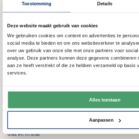
Toestemming
Details
Openingstijden
Deze website maakt gebruik van cookies
MA:
09:00 - 15:00 uur
We gebruiken cookies om content en advertenties te persona
DI:
gesloten
social media te bieden en om ons websiteverkeer te analyse
WO:
09:00 - 12:30 uur
over uw gebruik van onze site met onze partners voor social
DO:
gesloten
analyse. Deze partners kunnen deze gegevens combineren me
VR:
09:00 - 12:30 uur
aan ze heeft verstrekt of die ze hebben verzameld op basis
09:00 - 12:30 uur Let op; in augustus zijn wij op zaterdag
ZA:
services.
dicht!
ZO:
gesloten
Categorieën
Alles toestaan
Servies
Aanpassen
Serviessets
Glas en Kristal