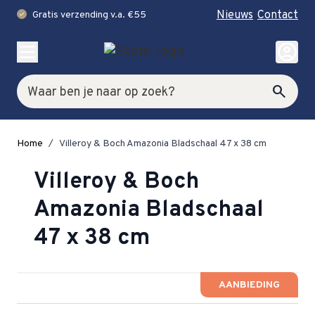
Nieuws
Contact
Gratis verzending v.a. €55
check
Ga naar de inhoud
account_circle
Zoek
search
Home
/
Villeroy & Boch Amazonia Bladschaal 47 x 38 cm
Villeroy & Boch
Amazonia Bladschaal
47 x 38 cm
AANBIEDING