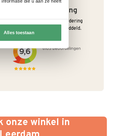
nformatie die u aan ze heeft
Goede waardering
We krijgen een goede waardering
van Onze klanten. 9+ gemiddeld.
Alles toestaan
 onze winkel in
Leerdam