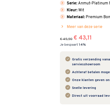
chevron_right
Serie:
Anmut-Platinum 
chevron_right
Kleur:
Wit
chevron_right
Materiaal:
Premium Bone
chevron_right
Meer van deze serie
€ 43,11
€ 49,90
Je bespaart
14%
Gratis verzending vanaf
serviesshowroom
Achteraf betalen mogeli
Onze klanten geven on
Snelle levering
Direct uit voorraad le