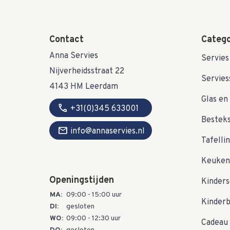
Contact
Catego
Anna Servies
Servies
Nijverheidsstraat 22
Servies
4143 HM Leerdam
Glas en 
call
+31(0)345 633001
Bestek
mail
info@annaservies.nl
Tafelli
Keuken
Openingstijden
Kinders
MA:
09:00 - 15:00 uur
Kinder
DI:
gesloten
WO:
09:00 - 12:30 uur
Cadeau 