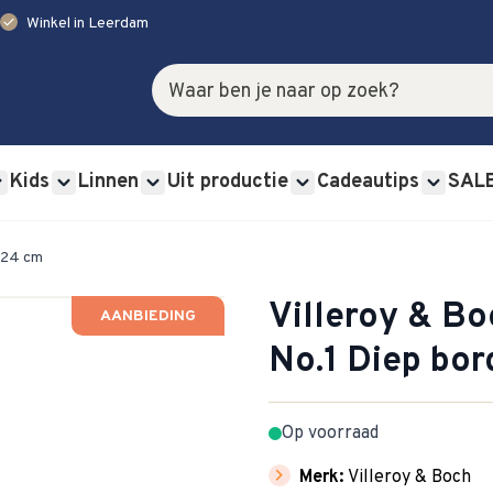
check
Winkel in Leerdam
Zoek
Kids
Linnen
Uit productie
Cadeautips
SAL
rviessets category
u for Glas category
Show submenu for Bestek category
Show submenu for Kids category
Show submenu for Linnen category
Show submenu for Uit p
Show s
d 24 cm
Villeroy & B
AANBIEDING
No.1 Diep bo
Op voorraad
chevron_right
Merk:
Villeroy & Boch