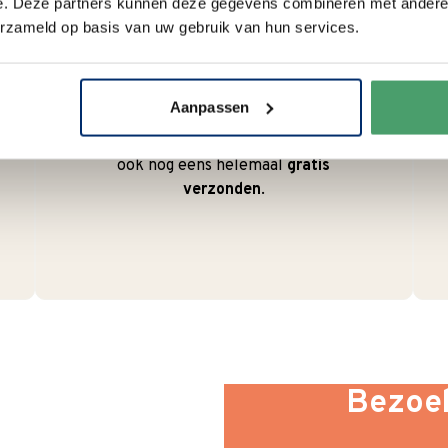
e. Deze partners kunnen deze gegevens combineren met andere i
erzameld op basis van uw gebruik van hun services.
Duurzaam
We verpakken onze producten
zorgvuldig en duurzaam met
Aanpassen
hergebruikt karton en papier.
Vanaf € 55,-
wordt jouw bestelling
ook nog eens helemaal
gratis
verzonden
.
Bezoek