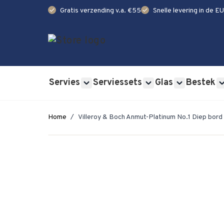
check
check
Gratis verzending v.a. €55
Snelle levering in de EU
Ga naar de inhoud
Servies
Serviessets
Glas
Bestek
Show submenu for Servies category
Show submenu for Se
Show submen
Home
/
Villeroy & Boch Anmut-Platinum No.1 Diep bor