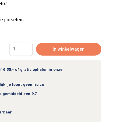
No.1
 porselein
Hoeveelheid
In winkelwagen
 € 55,- of gratis ophalen in onze
jk, je loopt geen risico
s gemiddeld een 9.7
verbaar