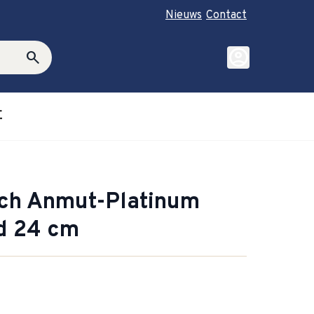
Nieuws
Contact
account_circle
search
E
roductie category
ubmenu for Cadeautips category
och Anmut-Platinum
rd 24 cm