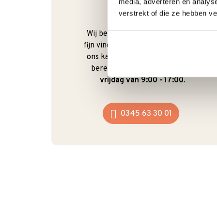
media, adverteren en analys
verstrekt of die ze hebben v
Bel gerust
Wij begrijpen dat je als klant het
fijn vindt om te kunnen bellen. Bij
ons kan dat ook gewoon. We zijn
bereikbaar van
maandag t/m
vrijdag van 9:00 - 17:00
.
0345 63 30 01