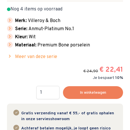
Nog 4 items op voorraad
chevron_right
Merk:
Villeroy & Boch
chevron_right
Serie:
Anmut-Platinum No.1
chevron_right
Kleur:
Wit
chevron_right
Materiaal:
Premium Bone porselein
chevron_right
Meer van deze serie
€ 22,41
€ 24,90
Je bespaart
10%
Hoeveelheid
In winkelwagen
Gratis verzending vanaf € 55,- of gratis ophalen
in onze serviesshowroom
Achteraf betalen mogelijk, je loopt geen risico