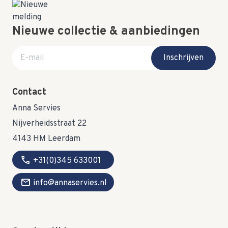
Nieuwe collectie & aanbiedingen
E-mail adres
Inschrijven
Contact
Anna Servies
Nijverheidsstraat 22
4143 HM Leerdam
call
+31(0)345 633001
mail
info@annaservies.nl