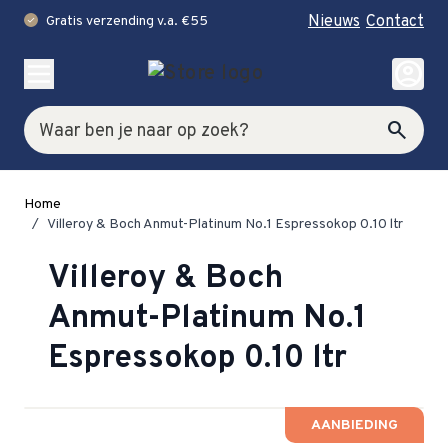
Nieuws
Contact
Gratis verzending v.a. €55
check
Ga naar de inhoud
account_circle
Zoek
search
Home
/
Villeroy & Boch Anmut-Platinum No.1 Espressokop 0.10 ltr
Villeroy & Boch
Anmut-Platinum No.1
Espressokop 0.10 ltr
AANBIEDING