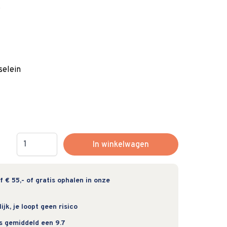
.
elein
Hoeveelheid
In winkelwagen
 € 55,- of gratis ophalen in onze
jk, je loopt geen risico
s gemiddeld een 9.7