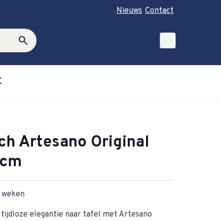
Nieuws
Contact
account_circle
search
E
roductie category
ubmenu for Cadeautips category
ch Artesano Original
 cm
-2 weken
 tijdloze elegantie naar tafel met Artesano