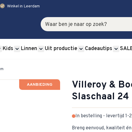
check
Winkel in Leerdam
Zoek
Kids
Linnen
Uit productie
Cadeautips
SAL
rviessets category
u for Glas category
Show submenu for Bestek category
Show submenu for Kids category
Show submenu for Linnen category
Show submenu for Uit p
Show s
cm
Villeroy & Bo
AANBIEDING
Slaschaal 24
In bestelling - levertijd 1
Breng eenvoud, kwaliteit én