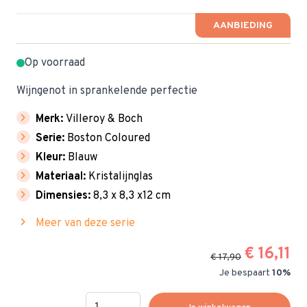
AANBIEDING
Op voorraad
Wijngenot in sprankelende perfectie
chevron_right
Merk:
Villeroy & Boch
chevron_right
Serie:
Boston Coloured
chevron_right
Kleur:
Blauw
chevron_right
Materiaal:
Kristalijnglas
chevron_right
Dimensies:
8,3 x 8,3 x12 cm
chevron_right
Meer van deze serie
€ 16,11
€ 17,90
Je bespaart
10%
Hoeveelheid