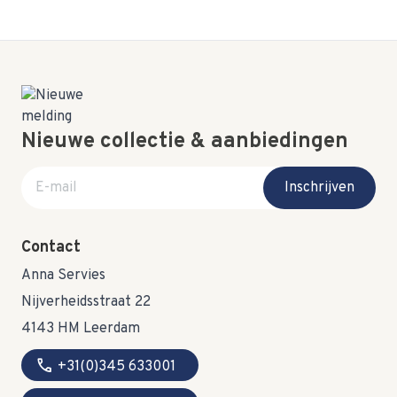
Nieuwe collectie & aanbiedingen
E-mail adres
Inschrijven
Contact
Anna Servies
Nijverheidsstraat 22
4143 HM Leerdam
call
+31(0)345 633001