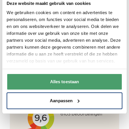
Deze website maakt gebruik van cookies
Duurzaam
We gebruiken cookies om content en advertenties te
We verpakken onze producten zorgvuldig
personaliseren, om functies voor social media te bieden
en duurzaam met hergebruikt karton en
en om ons websiteverkeer te analyseren. Ook delen we
papier.
Vanaf € 55,-
wordt jouw bestelling
informatie over uw gebruik van onze site met onze
ook nog eens helemaal
gratis verzonden
.
partners voor social media, adverteren en analyse. Deze
partners kunnen deze gegevens combineren met andere
informatie die u aan ze heeft verstrekt of die ze hebben
verzameld op basis van uw gebruik van hun services.
Goede waardering
Alles toestaan
We krijgen een goede waardering van Onze
klanten. 9+ gemiddeld.
Aanpassen