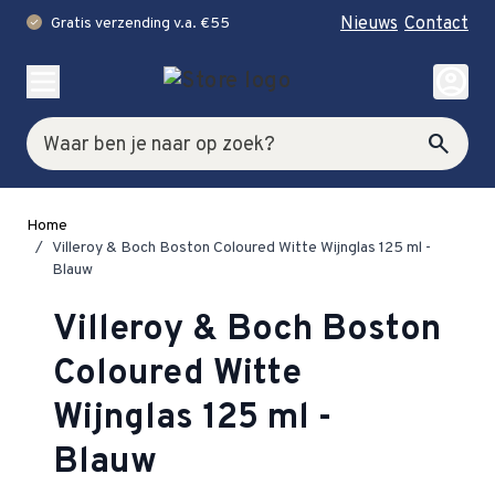
Nieuws
Contact
Gratis verzending v.a. €55
check
Ga naar de inhoud
account_circle
Zoek
search
Home
/
Villeroy & Boch Boston Coloured Witte Wijnglas 125 ml -
Blauw
Villeroy & Boch Boston
Coloured Witte
Wijnglas 125 ml -
Blauw