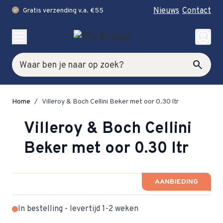
Nieuws
Contact
Gratis verzending v.a. €55
check
Ga naar de inhoud
account_circle
Zoek
search
Home
/
Villeroy & Boch Cellini Beker met oor 0.30 ltr
Villeroy & Boch Cellini
Beker met oor 0.30 ltr
AANBIEDING
In bestelling - levertijd 1-2 weken