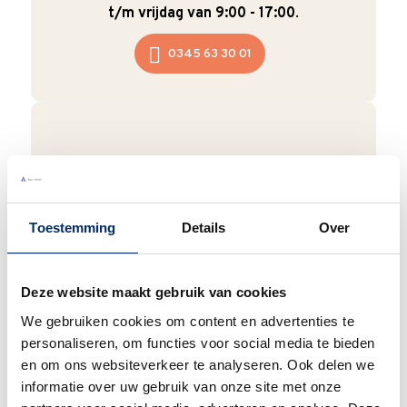
t/m vrijdag van 9:00 - 17:00
.
0345 63 30 01
Duurzaam
We verpakken onze producten zorgvuldig
Toestemming
Details
Over
en duurzaam met hergebruikt karton en
papier.
Vanaf € 55,-
wordt jouw bestelling
ook nog eens helemaal
gratis verzonden
.
Deze website maakt gebruik van cookies
We gebruiken cookies om content en advertenties te
personaliseren, om functies voor social media te bieden
en om ons websiteverkeer te analyseren. Ook delen we
informatie over uw gebruik van onze site met onze
Goede waardering