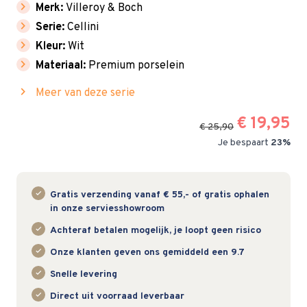
chevron_right
Merk:
Villeroy & Boch
chevron_right
Serie:
Cellini
chevron_right
Kleur:
Wit
chevron_right
Materiaal:
Premium porselein
chevron_right
Meer van deze serie
€ 19,95
€ 25,90
Je bespaart
23%
Gratis verzending vanaf € 55,- of gratis ophalen
in onze serviesshowroom
Achteraf betalen mogelijk, je loopt geen risico
Onze klanten geven ons gemiddeld een 9.7
Snelle levering
Direct uit voorraad leverbaar