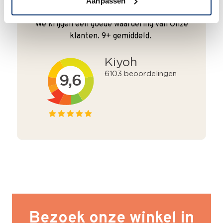
Aanpassen
Goede waardering
We krijgen een goede waardering van Onze
klanten. 9+ gemiddeld.
Bezoek onze winkel in