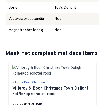
Serie
Toy's Delight
Vaatwasserbestendig
Nee
Magnetronbestendig
Nee
Maak het compleet met deze items
Navigating through the elements of the carousel is possible 
Press to skip carousel
Press to go to carousel navigation
Villeroy Boch Christmas
Villeroy & Boch Christmas Toy's Delight
koffiekop schotel rood
Special Price