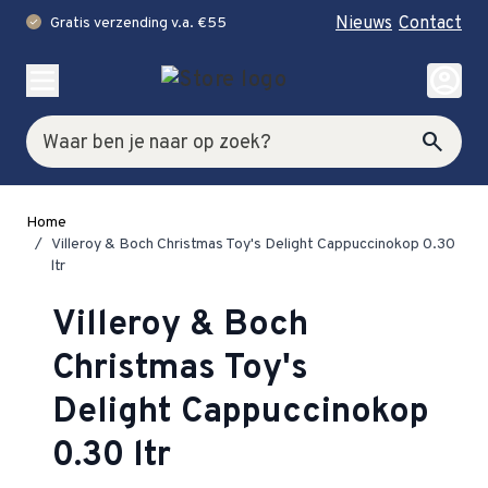
Nieuws
Contact
Gratis verzending v.a. €55
check
Ga naar de inhoud
account_circle
Zoek
search
Home
/
Villeroy & Boch Christmas Toy's Delight Cappuccinokop 0.30
ltr
Villeroy & Boch
Christmas Toy's
Delight Cappuccinokop
0.30 ltr