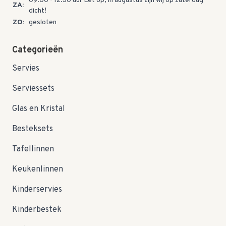
09:00 - 12:30 uur Let op; in augustus zijn wij op zaterdag
ZA:
dicht!
ZO:
gesloten
Categorieën
Servies
Serviessets
Glas en Kristal
Besteksets
Tafellinnen
Keukenlinnen
Kinderservies
Kinderbestek