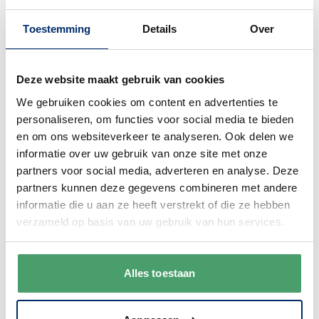
gewoon. We zijn bereikbaar van
maandag
Toestemming
Details
Over
t/m vrijdag van 9:00 - 17:00
.
0345 63 30 01
Deze website maakt gebruik van cookies
We gebruiken cookies om content en advertenties te
personaliseren, om functies voor social media te bieden
en om ons websiteverkeer te analyseren. Ook delen we
informatie over uw gebruik van onze site met onze
Duurzaam
partners voor social media, adverteren en analyse. Deze
We verpakken onze producten zorgvuldig
partners kunnen deze gegevens combineren met andere
en duurzaam met hergebruikt karton en
informatie die u aan ze heeft verstrekt of die ze hebben
papier.
Vanaf € 55,-
wordt jouw bestelling
verzameld op basis van uw gebruik van hun services.
ook nog eens helemaal
gratis verzonden
.
Alles toestaan