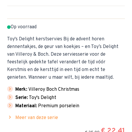
Op voorraad
Toy's Delight kerstservies Bij de advent horen
dennentakjes, de geur van koekjes – en Toy’s Delight
van Villeroy & Boch. Deze serviesserie voor de
feestelijk gedekte tafel verandert de tijd vóór
Kerstmis en de kersttijd in een tijd om echt te
genieten. Wanneer u maar wilt, bij iedere maaltijd.
chevron_right
Merk:
Villeroy Boch Christmas
chevron_right
Serie:
Toy's Delight
chevron_right
Materiaal:
Premium porselein
chevron_right
Meer van deze serie
€ 22,41