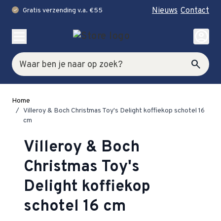
Nieuws
Contact
Gratis verzending v.a. €55
check
Ga naar de inhoud
account_circle
Zoek
search
Home
/
Villeroy & Boch Christmas Toy's Delight koffiekop schotel 16
cm
Villeroy & Boch
Christmas Toy's
Delight koffiekop
schotel 16 cm