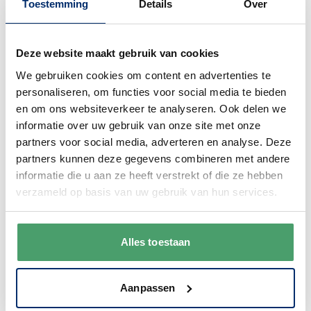
Toestemming
Details
Over
0345 63 30 01
Deze website maakt gebruik van cookies
We gebruiken cookies om content en advertenties te
personaliseren, om functies voor social media te bieden
Duurzaam
en om ons websiteverkeer te analyseren. Ook delen we
informatie over uw gebruik van onze site met onze
We verpakken onze producten zorgvuldig
partners voor social media, adverteren en analyse. Deze
en duurzaam met hergebruikt karton en
partners kunnen deze gegevens combineren met andere
papier.
Vanaf € 55,-
wordt jouw bestelling
informatie die u aan ze heeft verstrekt of die ze hebben
ook nog eens helemaal
gratis verzonden
.
verzameld op basis van uw gebruik van hun services.
Alles toestaan
Goede waardering
Aanpassen
We krijgen een goede waardering van Onze