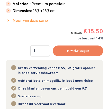
chevron_right
Materiaal:
Premium porselein
chevron_right
Dimensies:
16,7 x 16,7 cm
chevron_right
Meer van deze serie
€ 15,50
€ 18,00
Je bespaart
14%
Hoeveelheid
In winkelwagen
Gratis verzending vanaf € 55,- of gratis ophalen
in onze serviesshowroom
Achteraf betalen mogelijk, je loopt geen risico
Onze klanten geven ons gemiddeld een 9.7
Snelle levering
Direct uit voorraad leverbaar