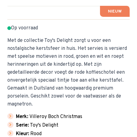
NIEUW
Op voorraad
Met de collectie Toy's Delight zorgt u voor een
nostalgische kerstsfeer in huis. Het servies is versierd
met speelse motieven in rood, groen en wit en roept
herinneringen uit de kindertijd op. Met zijn
gedetailleerde decor voegt de rode koffieschotel een
onvergetelijk speciaal tintje toe aan elke kersttafel.
Gemaakt in Duitsland van hoogwaardig premium
porselein. Geschikt zowel voor de vaatwasser als de
magnetron.
chevron_right
Merk:
Villeroy Boch Christmas
chevron_right
Serie:
Toy's Delight
chevron_right
Kleur:
Rood