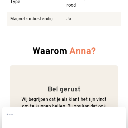
Type
rood
Magnetronbestendig
Ja
Waarom
Anna?
Bel gerust
Wij begrijpen dat je als klant het fijn vindt
om te kunnen bellen. Bij ons kan dat ook
gewoon. We zijn bereikbaar van
maandag
t/m vrijdag van 9:00 - 17:00
.