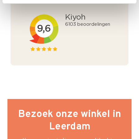
klanten. 9+ gemiddeld.
Bezoek onze winkel in
Leerdam