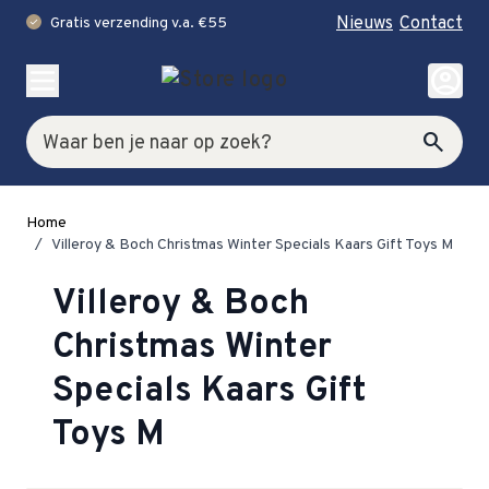
Nieuws
Contact
Gratis verzending v.a. €55
check
Ga naar de inhoud
account_circle
Zoek
search
Home
/
Villeroy & Boch Christmas Winter Specials Kaars Gift Toys M
Villeroy & Boch
Christmas Winter
Specials Kaars Gift
Toys M