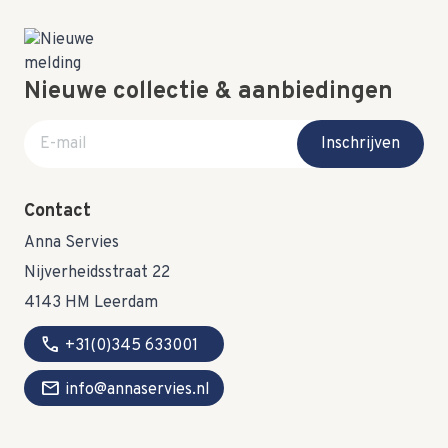
Nieuwe collectie & aanbiedingen
E-mail adres
Inschrijven
Contact
Anna Servies
Nijverheidsstraat 22
4143 HM Leerdam
call
+31(0)345 633001
mail
info@annaservies.nl