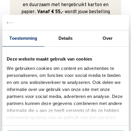
en duurzaam met hergebruikt karton en
papier.
Vanaf € 55,-
wordt jouw bestelling
ook nog eens helemaal
gratis verzonden
.
Toestemming
Details
Over
Goede waardering
Deze website maakt gebruik van cookies
We krijgen een goede waardering van Onze
We gebruiken cookies om content en advertenties te
klanten. 9+ gemiddeld.
personaliseren, om functies voor social media te bieden
en om ons websiteverkeer te analyseren. Ook delen we
informatie over uw gebruik van onze site met onze
partners voor social media, adverteren en analyse. Deze
partners kunnen deze gegevens combineren met andere
informatie die u aan ze heeft verstrekt of die ze hebben
verzameld op basis van uw gebruik van hun services.