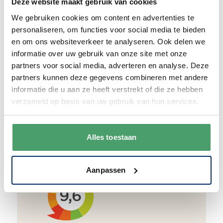
Deze website maakt gebruik van cookies
Duurzaam
We gebruiken cookies om content en advertenties te
We verpakken onze producten zorgvuldig
personaliseren, om functies voor social media te bieden
en duurzaam met hergebruikt karton en
en om ons websiteverkeer te analyseren. Ook delen we
papier.
Vanaf € 55,-
wordt jouw bestelling
informatie over uw gebruik van onze site met onze
ook nog eens helemaal
gratis verzonden
.
partners voor social media, adverteren en analyse. Deze
partners kunnen deze gegevens combineren met andere
informatie die u aan ze heeft verstrekt of die ze hebben
verzameld op basis van uw gebruik van hun services.
Goede waardering
Alles toestaan
We krijgen een goede waardering van Onze
klanten. 9+ gemiddeld.
Aanpassen