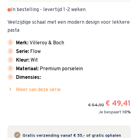
In bestelling - levertijd 1-2 weken
Veelzijdige schaal met een modern design voor lekkere
pasta
chevron_right
Merk:
Villeroy & Boch
chevron_right
Serie:
Flow
chevron_right
Kleur:
Wit
chevron_right
Materiaal:
Premium porselein
chevron_right
Dimensies:
chevron_right
Meer van deze serie
€ 49,41
€ 54,90
Je bespaart
10%
Gratis verzending vanaf € 55,- of gratis ophalen