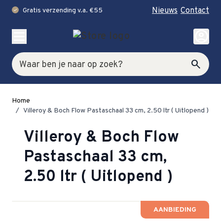
Nieuws
Contact
Gratis verzending v.a. €55
check
Ga naar de inhoud
account_circle
Zoek
search
Home
/
Villeroy & Boch Flow Pastaschaal 33 cm, 2.50 ltr ( Uitlopend )
Villeroy & Boch Flow
Pastaschaal 33 cm,
2.50 ltr ( Uitlopend )
AANBIEDING