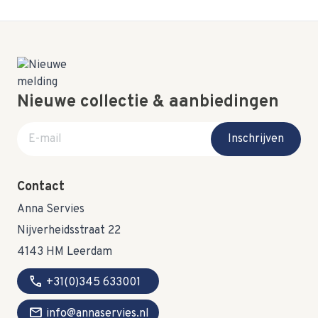
Nieuwe collectie & aanbiedingen
E-mail adres
Inschrijven
Contact
Anna Servies
Nijverheidsstraat 22
4143 HM Leerdam
call
+31(0)345 633001
mail
info@annaservies.nl