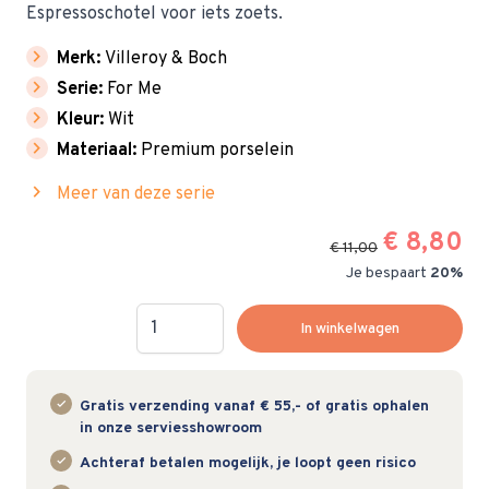
Espressoschotel voor iets zoets.
chevron_right
Merk:
Villeroy & Boch
chevron_right
Serie:
For Me
chevron_right
Kleur:
Wit
chevron_right
Materiaal:
Premium porselein
chevron_right
Meer van deze serie
€ 8,80
€ 11,00
Je bespaart
20%
Hoeveelheid
In winkelwagen
Gratis verzending vanaf € 55,- of gratis ophalen
in onze serviesshowroom
Achteraf betalen mogelijk, je loopt geen risico