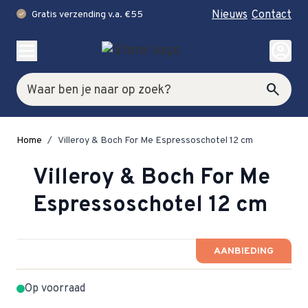
Nieuws
Contact
Gratis verzending v.a. €55
check
Ga naar de inhoud
account_circle
Zoek
search
Home
/
Villeroy & Boch For Me Espressoschotel 12 cm
Villeroy & Boch For Me
Espressoschotel 12 cm
AANBIEDING
Op voorraad