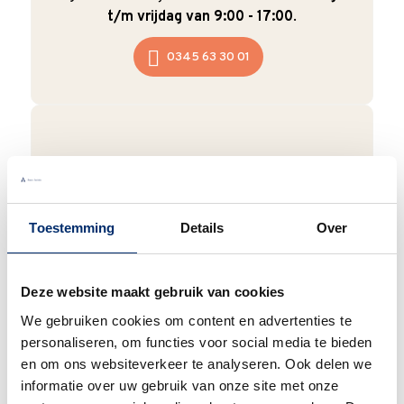
t/m vrijdag van 9:00 - 17:00
.
0345 63 30 01
Duurzaam
We verpakken onze producten zorgvuldig
Toestemming
Details
Over
en duurzaam met hergebruikt karton en
papier.
Vanaf € 55,-
wordt jouw bestelling
ook nog eens helemaal
gratis verzonden
.
Deze website maakt gebruik van cookies
We gebruiken cookies om content en advertenties te
personaliseren, om functies voor social media te bieden
en om ons websiteverkeer te analyseren. Ook delen we
informatie over uw gebruik van onze site met onze
Goede waardering