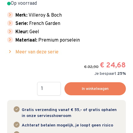
Op voorraad
chevron_right
Merk:
Villeroy & Boch
chevron_right
Serie:
French Garden
chevron_right
Kleur:
Geel
chevron_right
Materiaal:
Premium porselein
chevron_right
Meer van deze serie
€ 24,68
€ 32,90
Je bespaart
25%
Hoeveelheid
In winkelwagen
Gratis verzending vanaf € 55,- of gratis ophalen
in onze serviesshowroom
Achteraf betalen mogelijk, je loopt geen risico