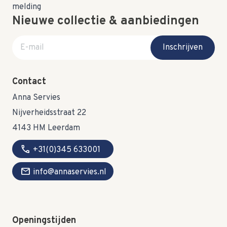
Nieuwe collectie & aanbiedingen
E-mail adres
Inschrijven
Contact
Anna Servies
Nijverheidsstraat 22
4143 HM Leerdam
call
+31(0)345 633001
mail
info@annaservies.nl
Openingstijden