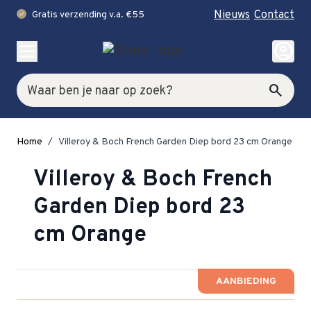
Nieuws
Contact
Gratis verzending v.a. €55
check
Ga naar de inhoud
account_circle
Zoek
search
Home
/
Villeroy & Boch French Garden Diep bord 23 cm Orange
Villeroy & Boch French
Garden Diep bord 23
cm Orange
AANBIEDING