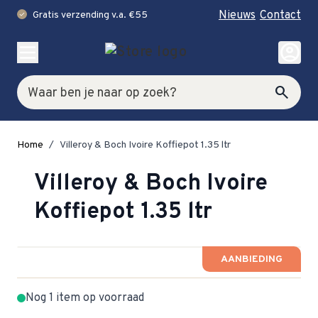
Nieuws
Contact
Gratis verzending v.a. €55
check
Ga naar de inhoud
account_circle
Zoek
search
Home
/
Villeroy & Boch Ivoire Koffiepot 1.35 ltr
Villeroy & Boch Ivoire
Koffiepot 1.35 ltr
AANBIEDING
Nog 1 item op voorraad