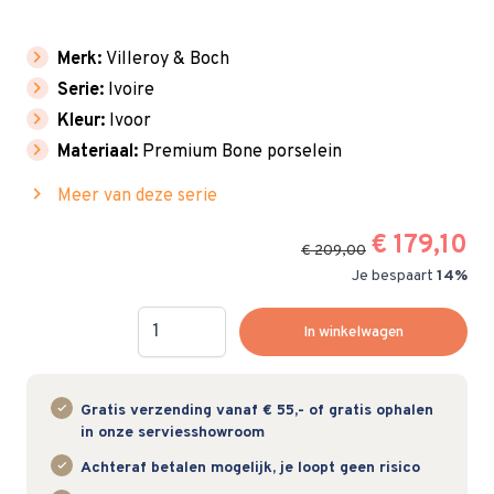
chevron_right
Merk:
Villeroy & Boch
chevron_right
Serie:
Ivoire
chevron_right
Kleur:
Ivoor
chevron_right
Materiaal:
Premium Bone porselein
chevron_right
Meer van deze serie
€ 179,10
€ 209,00
Je bespaart
14%
Hoeveelheid
In winkelwagen
Gratis verzending vanaf € 55,- of gratis ophalen
in onze serviesshowroom
Achteraf betalen mogelijk, je loopt geen risico