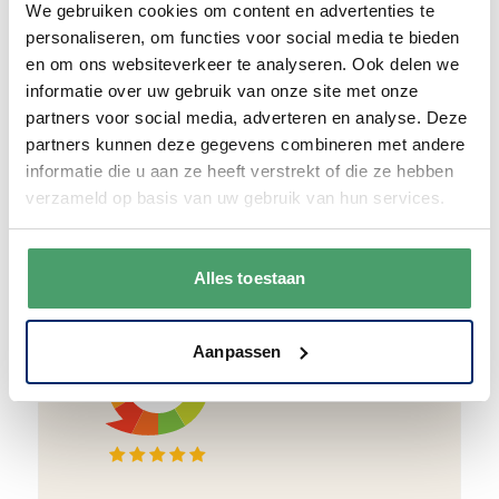
We gebruiken cookies om content en advertenties te
en duurzaam met hergebruikt karton en
personaliseren, om functies voor social media te bieden
papier.
Vanaf € 55,-
wordt jouw bestelling
en om ons websiteverkeer te analyseren. Ook delen we
ook nog eens helemaal
gratis verzonden
.
informatie over uw gebruik van onze site met onze
partners voor social media, adverteren en analyse. Deze
partners kunnen deze gegevens combineren met andere
informatie die u aan ze heeft verstrekt of die ze hebben
verzameld op basis van uw gebruik van hun services.
Goede waardering
We krijgen een goede waardering van Onze
Alles toestaan
klanten. 9+ gemiddeld.
Aanpassen