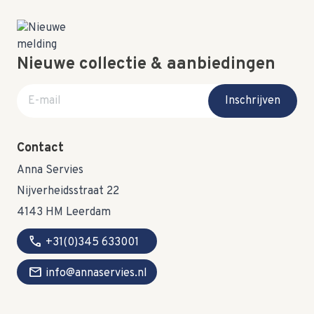
Nieuwe collectie & aanbiedingen
E-mail adres
Inschrijven
Contact
Anna Servies
Nijverheidsstraat 22
4143 HM Leerdam
call
+31(0)345 633001
mail
info@annaservies.nl