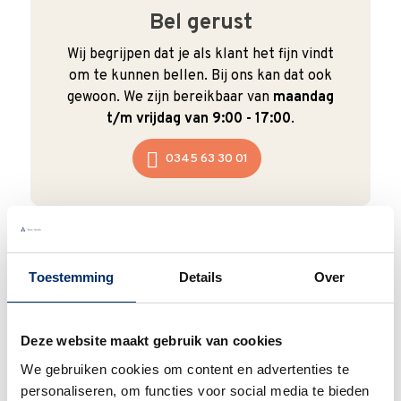
Bel gerust
Wij begrijpen dat je als klant het fijn vindt
om te kunnen bellen. Bij ons kan dat ook
gewoon. We zijn bereikbaar van
maandag
t/m vrijdag van 9:00 - 17:00
.
0345 63 30 01
Toestemming
Duurzaam
Details
Over
We verpakken onze producten zorgvuldig
en duurzaam met hergebruikt karton en
Deze website maakt gebruik van cookies
papier.
Vanaf € 55,-
wordt jouw bestelling
We gebruiken cookies om content en advertenties te
ook nog eens helemaal
gratis verzonden
.
personaliseren, om functies voor social media te bieden