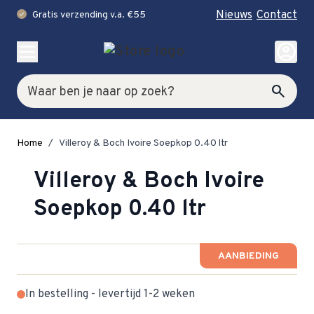
Nieuws
Contact
Gratis verzending v.a. €55
check
Ga naar de inhoud
account_circle
Zoek
search
Home
/
Villeroy & Boch Ivoire Soepkop 0.40 ltr
Villeroy & Boch Ivoire
Soepkop 0.40 ltr
AANBIEDING
In bestelling - levertijd 1-2 weken