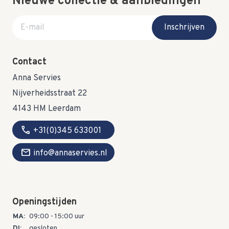
Nieuwe collectie & aanbiedingen
E-mail adres
Inschrijven
Contact
Anna Servies
Nijverheidsstraat 22
4143 HM Leerdam
call
+31(0)345 633001
mail
info@annaservies.nl
Openingstijden
MA:
09:00 - 15:00 uur
DI:
gesloten