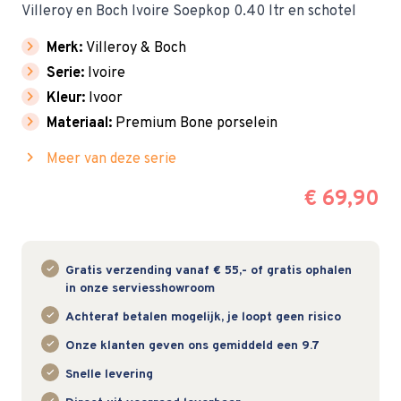
Villeroy en Boch Ivoire Soepkop 0.40 ltr en schotel
chevron_right
Merk:
Villeroy & Boch
chevron_right
Serie:
Ivoire
chevron_right
Kleur:
Ivoor
chevron_right
Materiaal:
Premium Bone porselein
chevron_right
Meer van deze serie
€ 69,90
Gratis verzending vanaf € 55,- of gratis ophalen
in onze serviesshowroom
Achteraf betalen mogelijk, je loopt geen risico
Onze klanten geven ons gemiddeld een 9.7
Snelle levering