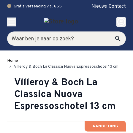
Nieuws
Contact
Gratis verzending v.a. €55
check
Ga naar de inhoud
account_circle
Zoek
search
Home
/
Villeroy & Boch La Classica Nuova Espressoschotel 13 cm
Villeroy & Boch La
Classica Nuova
Espressoschotel 13 cm
AANBIEDING