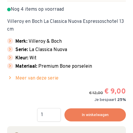
Nog 4 items op voorraad
Villeroy en Boch La Classica Nuova Espressoschotel 13
cm
chevron_right
Merk:
Villeroy & Boch
chevron_right
Serie:
La Classica Nuova
chevron_right
Kleur:
Wit
chevron_right
Materiaal:
Premium Bone porselein
chevron_right
Meer van deze serie
€ 9,00
€ 12,00
Je bespaart
25%
Hoeveelheid
In winkelwagen