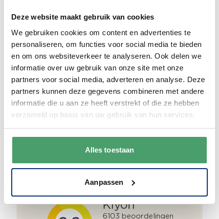
Deze website maakt gebruik van cookies
Duurzaam
We gebruiken cookies om content en advertenties te
personaliseren, om functies voor social media te bieden
We verpakken onze producten zorgvuldig
en om ons websiteverkeer te analyseren. Ook delen we
en duurzaam met hergebruikt karton en
informatie over uw gebruik van onze site met onze
papier.
Vanaf € 55,-
wordt jouw bestelling
partners voor social media, adverteren en analyse. Deze
ook nog eens helemaal
gratis verzonden
.
partners kunnen deze gegevens combineren met andere
informatie die u aan ze heeft verstrekt of die ze hebben
verzameld op basis van uw gebruik van hun services.
Goede waardering
Alles toestaan
We krijgen een goede waardering van Onze
klanten. 9+ gemiddeld.
Aanpassen