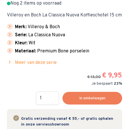
Nog 2 items op voorraad
Villeroy en Boch La Classica Nuova Koffieschotel 15 cm
chevron_right
Merk:
Villeroy & Boch
chevron_right
Serie:
La Classica Nuova
chevron_right
Kleur:
Wit
chevron_right
Materiaal:
Premium Bone porselein
chevron_right
Meer van deze serie
€ 9,95
€ 13,00
Je bespaart
23%
Hoeveelheid
In winkelwagen
Gratis verzending vanaf € 55,- of gratis ophalen
in onze serviesshowroom