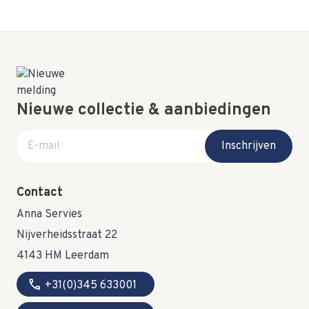
Nieuwe collectie & aanbiedingen
E-mail adres
Inschrijven
Contact
Anna Servies
Nijverheidsstraat 22
4143 HM Leerdam
call
+31(0)345 633001