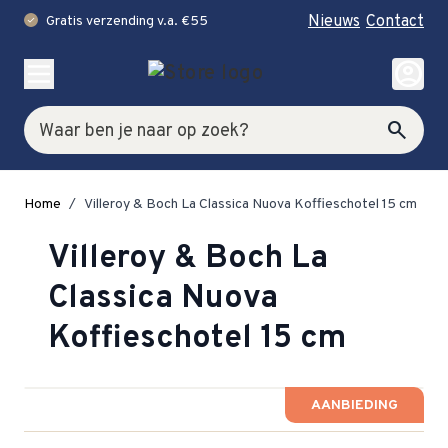
Nieuws
Contact
Gratis verzending v.a. €55
check
Ga naar de inhoud
account_circle
Zoek
search
Home
/
Villeroy & Boch La Classica Nuova Koffieschotel 15 cm
Villeroy & Boch La
Classica Nuova
Koffieschotel 15 cm
AANBIEDING