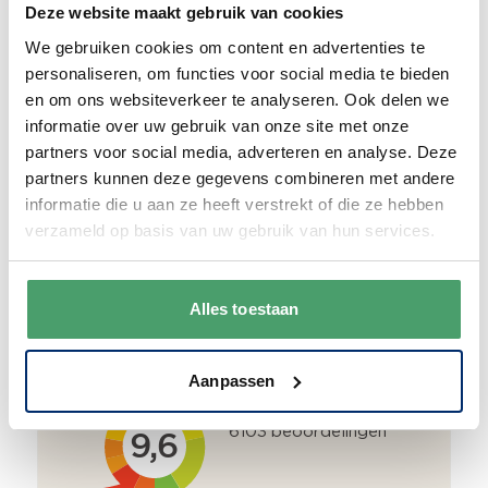
Deze website maakt gebruik van cookies
Duurzaam
We gebruiken cookies om content en advertenties te
We verpakken onze producten zorgvuldig
personaliseren, om functies voor social media te bieden
en duurzaam met hergebruikt karton en
en om ons websiteverkeer te analyseren. Ook delen we
papier.
Vanaf € 55,-
wordt jouw bestelling
informatie over uw gebruik van onze site met onze
ook nog eens helemaal
gratis verzonden
.
partners voor social media, adverteren en analyse. Deze
partners kunnen deze gegevens combineren met andere
informatie die u aan ze heeft verstrekt of die ze hebben
verzameld op basis van uw gebruik van hun services.
Goede waardering
Alles toestaan
We krijgen een goede waardering van Onze
klanten. 9+ gemiddeld.
Aanpassen