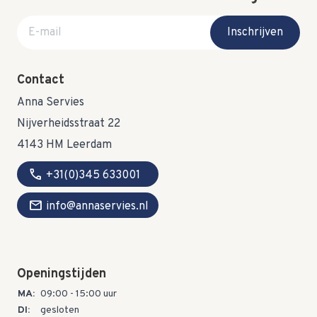
E-mail adres
Inschrijven
Contact
Anna Servies
Nijverheidsstraat 22
4143 HM Leerdam
call
+31(0)345 633001
mail
info@annaservies.nl
Openingstijden
MA:
09:00 - 15:00 uur
DI:
gesloten