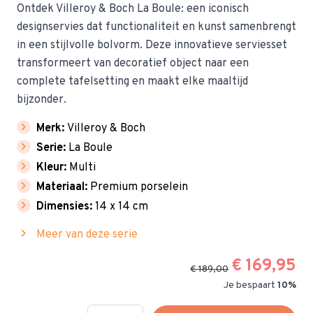
Ontdek Villeroy & Boch La Boule: een iconisch
designservies dat functionaliteit en kunst samenbrengt
in een stijlvolle bolvorm. Deze innovatieve serviesset
transformeert van decoratief object naar een
complete tafelsetting en maakt elke maaltijd
bijzonder.
chevron_right
Merk:
Villeroy & Boch
chevron_right
Serie:
La Boule
chevron_right
Kleur:
Multi
chevron_right
Materiaal:
Premium porselein
chevron_right
Dimensies:
14 x 14 cm
chevron_right
Meer van deze serie
€ 169,95
€ 189,00
Je bespaart
10%
Hoeveelheid