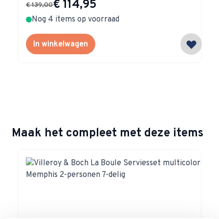
Special Price
€ 114,95
€ 139,00
Nog 4 items op voorraad
In winkelwagen
Maak het compleet met deze items
Navigating through the elements of the carousel is possible 
Press to skip carousel
Press to go to carousel navigation