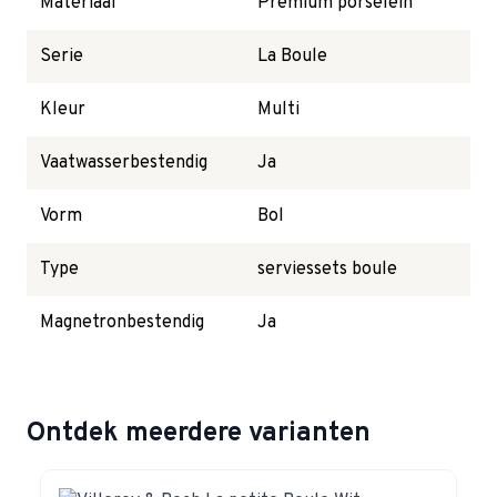
Materiaal
Premium porselein
Serie
La Boule
Kleur
Multi
Vaatwasserbestendig
Ja
Vorm
Bol
Type
serviessets boule
Magnetronbestendig
Ja
Ontdek meerdere varianten
Navigating through the elements of the carousel is possible 
Press to skip carousel
Press to go to carousel navigation