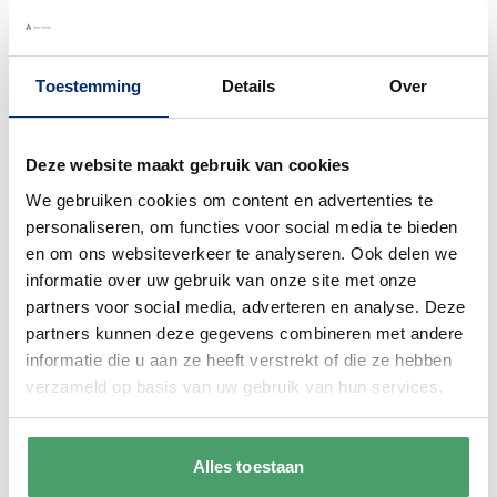
Toestemming
Details
Over
Deze website maakt gebruik van cookies
We gebruiken cookies om content en advertenties te
personaliseren, om functies voor social media te bieden
en om ons websiteverkeer te analyseren. Ook delen we
Villeroy & Boch
informatie over uw gebruik van onze site met onze
Villeroy & Boch La Boule Serviesset
partners voor social media, adverteren en analyse. Deze
multicolor Memphis 2-personen 7-delig
partners kunnen deze gegevens combineren met andere
informatie die u aan ze heeft verstrekt of die ze hebben
Special Price
€ 339,15
€ 399,00
verzameld op basis van uw gebruik van hun services.
Nog 3 items op voorraad
In winkelwagen
Alles toestaan