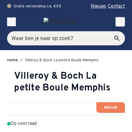
Nieuws
Contact
Gratis verzending v.a. €55
check
Ga naar de inhoud
account_circle
Zoek
search
Home
/
Villeroy & Boch La petite Boule Memphis
Villeroy & Boch La
petite Boule Memphis
NIEUW
Op voorraad