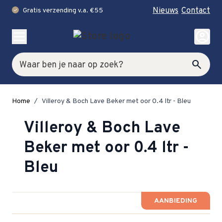
Nieuws
Contact
Gratis verzending v.a. €55
check
Ga naar de inhoud
account_circle
Zoek
search
Home
/
Villeroy & Boch Lave Beker met oor 0.4 ltr - Bleu
Villeroy & Boch Lave
Beker met oor 0.4 ltr -
Bleu
AANBIEDING