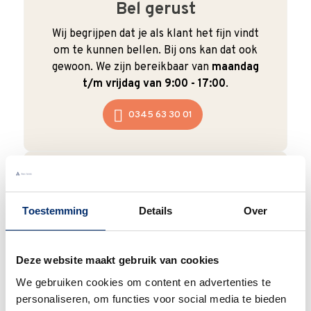
Bel gerust
Wij begrijpen dat je als klant het fijn vindt
om te kunnen bellen. Bij ons kan dat ook
gewoon. We zijn bereikbaar van
maandag
t/m vrijdag van 9:00 - 17:00
.
0345 63 30 01
Duurzaam
Toestemming
Details
Over
We verpakken onze producten zorgvuldig
en duurzaam met hergebruikt karton en
Deze website maakt gebruik van cookies
papier.
Vanaf € 55,-
wordt jouw bestelling
We gebruiken cookies om content en advertenties te
ook nog eens helemaal
gratis verzonden
.
personaliseren, om functies voor social media te bieden