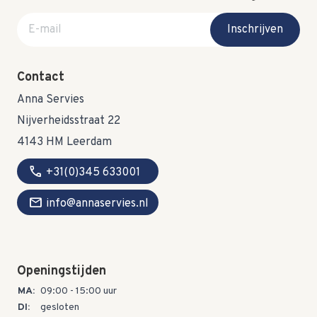
E-mail adres
Inschrijven
Contact
Anna Servies
Nijverheidsstraat 22
4143 HM Leerdam
call
+31(0)345 633001
mail
info@annaservies.nl
Openingstijden
MA:
09:00 - 15:00 uur
DI:
gesloten