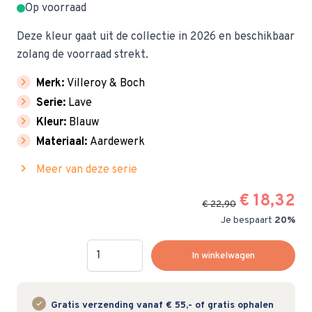
Op voorraad
Deze kleur gaat uit de collectie in 2026 en beschikbaar
zolang de voorraad strekt.
chevron_right
Merk:
Villeroy & Boch
chevron_right
Serie:
Lave
chevron_right
Kleur:
Blauw
chevron_right
Materiaal:
Aardewerk
chevron_right
Meer van deze serie
€ 18,32
€ 22,90
Je bespaart
20%
Hoeveelheid
In winkelwagen
Gratis verzending vanaf € 55,- of gratis ophalen