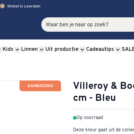
check
Winkel in Leerdam
Zoek
Kids
Linnen
Uit productie
Cadeautips
SAL
rviessets category
u for Glas category
Show submenu for Bestek category
Show submenu for Kids category
Show submenu for Linnen category
Show submenu for Uit p
Show s
Villeroy & B
AANBIEDING
cm - Bleu
Op voorraad
Deze kleur gaat uit de colle