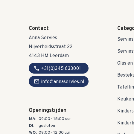
Contact
Catego
Anna Servies
Servies
Nijverheidsstraat 22
Servies
4143 HM Leerdam
Glas en 
call
+31(0)345 633001
Bestek
mail
info@annaservies.nl
Tafelli
Keuken
Openingstijden
Kinders
MA:
09:00 - 15:00 uur
Kinder
DI:
gesloten
WO:
09:00 - 12:30 uur