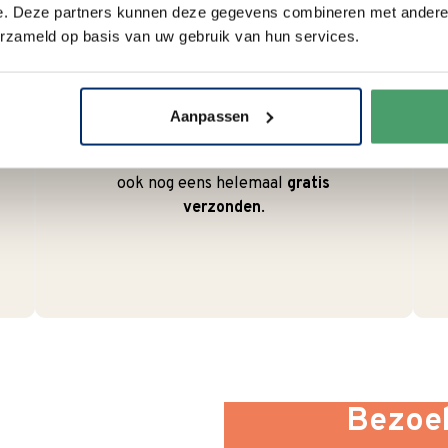
e. Deze partners kunnen deze gegevens combineren met andere i
erzameld op basis van uw gebruik van hun services.
Duurzaam
We verpakken onze producten
zorgvuldig en duurzaam met
Aanpassen
hergebruikt karton en papier.
Vanaf € 55,-
wordt jouw bestelling
ook nog eens helemaal
gratis
verzonden
.
Bezoek