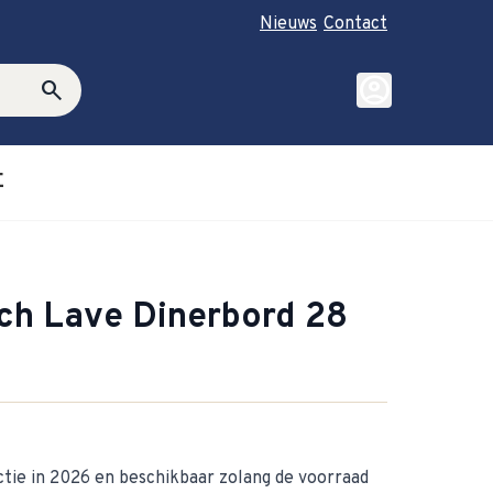
Nieuws
Contact
account_circle
search
E
roductie category
ubmenu for Cadeautips category
och Lave Dinerbord 28
ctie in 2026 en beschikbaar zolang de voorraad