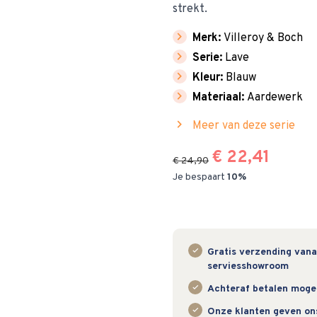
strekt.
chevron_right
Merk:
Villeroy & Boch
chevron_right
Serie:
Lave
chevron_right
Kleur:
Blauw
chevron_right
Materiaal:
Aardewerk
chevron_right
Meer van deze serie
€ 22,41
€ 24,90
Je bespaart
10%
Gratis verzending vanaf
serviesshowroom
Achteraf betalen mogeli
Onze klanten geven on