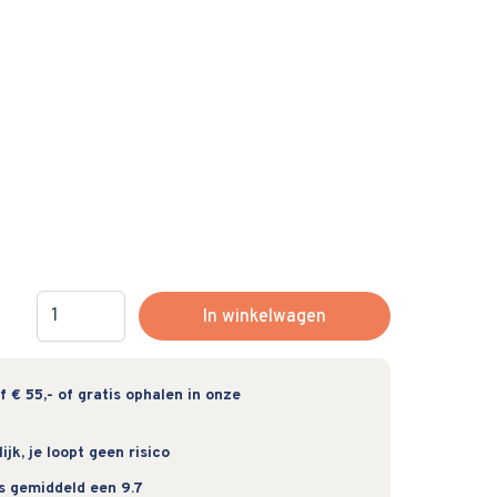
Hoeveelheid
In winkelwagen
 € 55,- of gratis ophalen in onze
jk, je loopt geen risico
s gemiddeld een 9.7