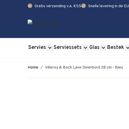
check
check
Gratis verzending v.a. €55
Snelle levering in de EU
Ga naar de inhoud
Servies
Serviessets
Glas
Bestek
Show submenu for Servies category
Show submenu for Se
Show submen
Home
/
Villeroy & Boch Lave Dinerbord 28 cm - Bleu