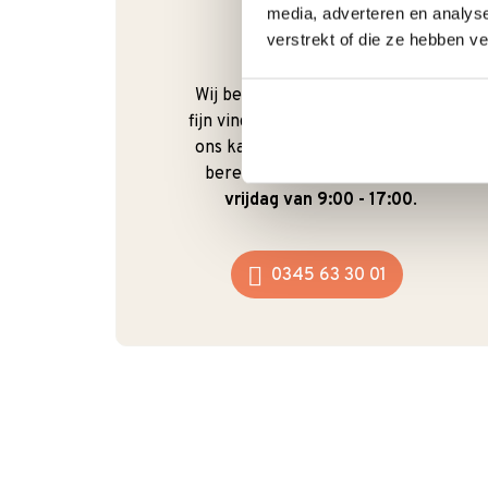
media, adverteren en analys
verstrekt of die ze hebben v
Bel gerust
Wij begrijpen dat je als klant het
fijn vindt om te kunnen bellen. Bij
ons kan dat ook gewoon. We zijn
bereikbaar van
maandag t/m
vrijdag van 9:00 - 17:00
.
0345 63 30 01