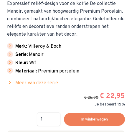
Expressief reliëf-design voor de koffie De collectie
Manoir, gemaakt van hoogwaardig Premium Porcelain,
combineert natuurlijkheid en elegantie. Gedetailleerde
reliëfs en decoratieve randen onderstrepen het
elegante karakter van het decor.
chevron_right
Merk:
Villeroy & Boch
chevron_right
Serie:
Manoir
chevron_right
Kleur:
Wit
chevron_right
Materiaal:
Premium porselein
chevron_right
Meer van deze serie
€ 22,95
€ 26,90
Je bespaart
15%
Hoeveelheid
In winkelwagen