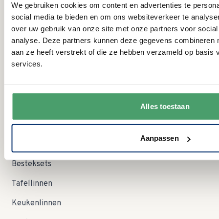
We gebruiken cookies om content en advertenties te persona
WO:
09:00 - 12:30 uur
social media te bieden en om ons websiteverkeer te analyse
DO:
gesloten
VR:
09:00 - 12:30 uur
over uw gebruik van onze site met onze partners voor social
09:00 - 12:30 uur Let op; in augustus zijn wij op zaterdag
analyse. Deze partners kunnen deze gegevens combineren me
ZA:
dicht!
aan ze heeft verstrekt of die ze hebben verzameld op basis
ZO:
gesloten
services.
Categorieën
Servies
Alles toestaan
Serviessets
Aanpassen
Glas en Kristal
Besteksets
Tafellinnen
Keukenlinnen