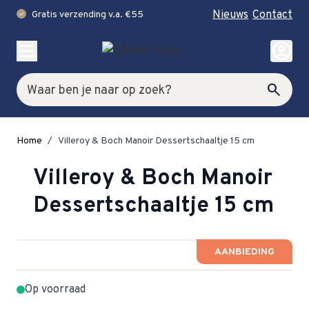
Nieuws
Contact
Gratis verzending v.a. €55
check
Ga naar de inhoud
account_circle
Zoek
search
Home
/
Villeroy & Boch Manoir Dessertschaaltje 15 cm
Villeroy & Boch Manoir
Dessertschaaltje 15 cm
AANBIEDING
Op voorraad