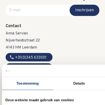
E-mail adres
Inschrijven
Contact
Anna Servies
Nijverheidsstraat 22
4143 HM Leerdam
call
+31(0)345 633001
mail
info@annaservies.nl
Toestemming
Details
Openingstijden
MA:
09:00 - 15:00 uur
Deze website maakt gebruik van cookies
DI:
gesloten