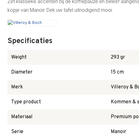
Zet klassieke accenten bij de koffiepauze en beleef aang
kopje van Manoir. Dek uw tafel uitnodigend mooi.
Specificaties
Weight
293 gr
Diameter
15 cm
Merk
Villeroy & B
Type product
Kommen & sc
Materiaal
Premium por
Serie
Manoir