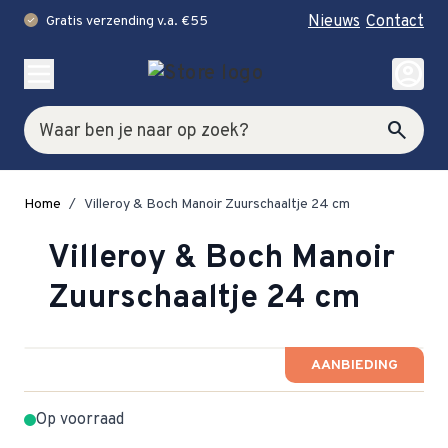
Nieuws
Contact
Gratis verzending v.a. €55
check
Ga naar de inhoud
account_circle
Zoek
search
Home
/
Villeroy & Boch Manoir Zuurschaaltje 24 cm
Villeroy & Boch Manoir
Zuurschaaltje 24 cm
AANBIEDING
Op voorraad