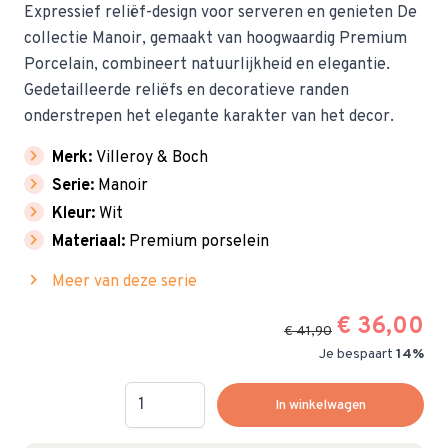
Expressief reliëf-design voor serveren en genieten De
collectie Manoir, gemaakt van hoogwaardig Premium
Porcelain, combineert natuurlijkheid en elegantie.
Gedetailleerde reliëfs en decoratieve randen
onderstrepen het elegante karakter van het decor.
chevron_right
Merk:
Villeroy & Boch
chevron_right
Serie:
Manoir
chevron_right
Kleur:
Wit
chevron_right
Materiaal:
Premium porselein
chevron_right
Meer van deze serie
€ 36,00
€ 41,90
Je bespaart
14%
Hoeveelheid
In winkelwagen