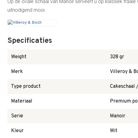
Op de ovale schaal van Manoir serveert u op klassiek fraaie w
uitnodigend mooi.
Specificaties
Weight
328 gr
Merk
Villeroy & B
Type product
Cakeschaal /
Materiaal
Premium por
Serie
Manoir
Kleur
Wit