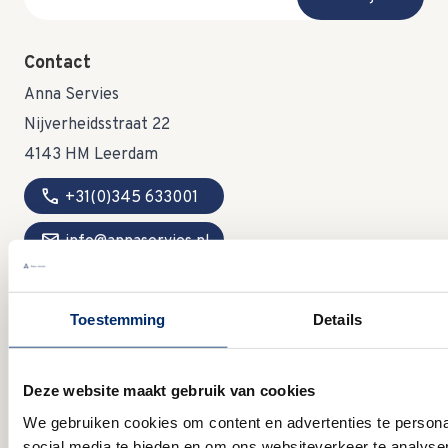
Contact
Anna Servies
Nijverheidsstraat 22
4143 HM Leerdam
call
+31(0)345 633001
mail
info@annaservies.nl
Toestemming
Details
Openingstijden
MA:
09:00 - 15:00 uur
DI:
gesloten
Deze website maakt gebruik van cookies
WO:
09:00 - 12:30 uur
We gebruiken cookies om content en advertenties te persona
DO:
gesloten
social media te bieden en om ons websiteverkeer te analyse