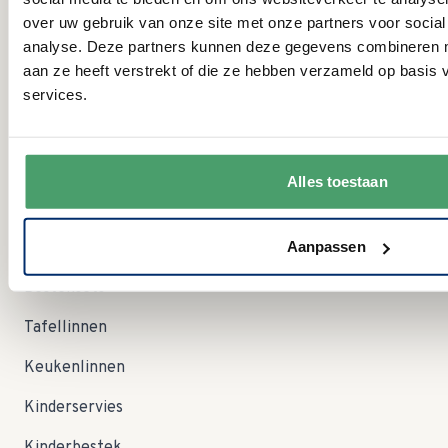
VR:
09:00 - 12:30 uur
over uw gebruik van onze site met onze partners voor social
09:00 - 12:30 uur Let op; in augustus zijn wij op zaterdag
ZA:
analyse. Deze partners kunnen deze gegevens combineren me
dicht!
aan ze heeft verstrekt of die ze hebben verzameld op basis
ZO:
gesloten
services.
Categorieën
Servies
Alles toestaan
Serviessets
Aanpassen
Glas en Kristal
Besteksets
Tafellinnen
Keukenlinnen
Kinderservies