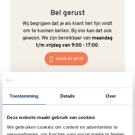
Bel gerust
Wij begrijpen dat je als klant het fijn vindt
om te kunnen bellen. Bij ons kan dat ook
gewoon. We zijn bereikbaar van
maandag
t/m vrijdag van 9:00 - 17:00
.
0345 63 30 01
Toestemming
Details
Over
Duurzaam
We verpakken onze producten zorgvuldig
Deze website maakt gebruik van cookies
en duurzaam met hergebruikt karton en
papier.
Vanaf € 55,-
wordt jouw bestelling
We gebruiken cookies om content en advertenties te
ook nog eens helemaal
gratis verzonden
.
personaliseren, om functies voor social media te bieden