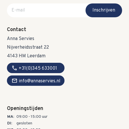
E-mail adres
Inschrijven
Contact
Anna Servies
Nijverheidsstraat 22
4143 HM Leerdam
call
+31(0)345 633001
mail
info@annaservies.nl
Openingstijden
MA:
09:00 - 15:00 uur
DI:
gesloten