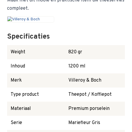
Maak met dit mooie en praktische item uw theeservies
compleet.
Specificaties
Weight
820 gr
Inhoud
1200 ml
Merk
Villeroy & Boch
Type product
Theepot / Koffiepot
Materiaal
Premium porselein
Serie
Mariefleur Gris