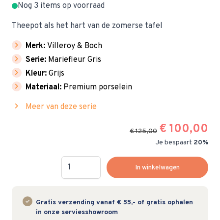
Nog 3 items op voorraad
Theepot als het hart van de zomerse tafel
chevron_right
Merk:
Villeroy & Boch
chevron_right
Serie:
Mariefleur Gris
chevron_right
Kleur:
Grijs
chevron_right
Materiaal:
Premium porselein
chevron_right
Meer van deze serie
€ 100,00
€ 125,00
Je bespaart
20%
Hoeveelheid
In winkelwagen
Gratis verzending vanaf € 55,- of gratis ophalen
in onze serviesshowroom