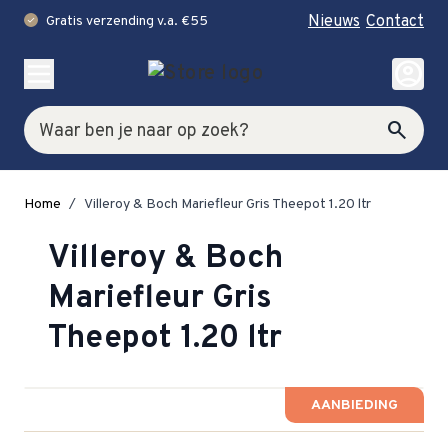
Nieuws
Contact
Gratis verzending v.a. €55
check
Ga naar de inhoud
account_circle
Zoek
search
Home
/
Villeroy & Boch Mariefleur Gris Theepot 1.20 ltr
Villeroy & Boch
Mariefleur Gris
Theepot 1.20 ltr
AANBIEDING