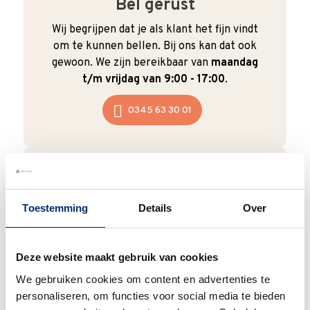
Bel gerust
Wij begrijpen dat je als klant het fijn vindt
om te kunnen bellen. Bij ons kan dat ook
gewoon. We zijn bereikbaar van
maandag
t/m vrijdag van 9:00 - 17:00
.
0345 63 30 01
Duurzaam
Toestemming
Details
Over
We verpakken onze producten zorgvuldig
en duurzaam met hergebruikt karton en
Deze website maakt gebruik van cookies
papier.
Vanaf € 55,-
wordt jouw bestelling
We gebruiken cookies om content en advertenties te
ook nog eens helemaal
gratis verzonden
.
personaliseren, om functies voor social media te bieden