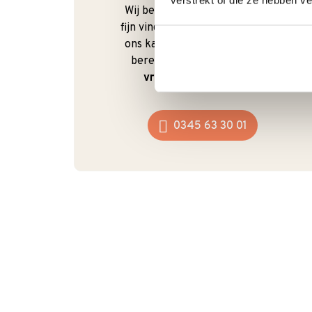
verstrekt of die ze hebben v
Wij begrijpen dat je als klant het
fijn vindt om te kunnen bellen. Bij
ons kan dat ook gewoon. We zijn
bereikbaar van
maandag t/m
vrijdag van 9:00 - 17:00
.
0345 63 30 01