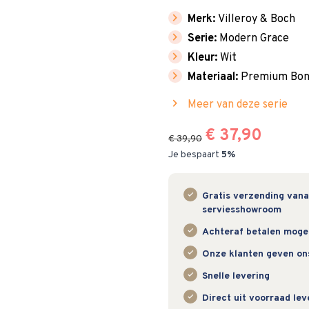
chevron_right
Merk:
Villeroy & Boch
chevron_right
Serie:
Modern Grace
chevron_right
Kleur:
Wit
chevron_right
Materiaal:
Premium Bone
chevron_right
Meer van deze serie
€ 37,90
€ 39,90
Je bespaart
5%
Gratis verzending vanaf
serviesshowroom
Achteraf betalen mogeli
Onze klanten geven on
Snelle levering
Direct uit voorraad le