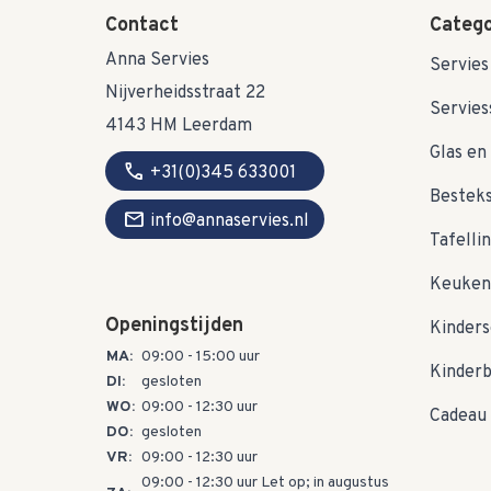
Contact
Catego
Anna Servies
Servies
Nijverheidsstraat 22
Servies
4143 HM Leerdam
Glas en 
call
+31(0)345 633001
Bestek
mail
info@annaservies.nl
Tafelli
Keuken
Openingstijden
Kinders
MA:
09:00 - 15:00 uur
Kinder
DI:
gesloten
WO:
09:00 - 12:30 uur
Cadeau 
DO:
gesloten
VR:
09:00 - 12:30 uur
09:00 - 12:30 uur Let op; in augustus