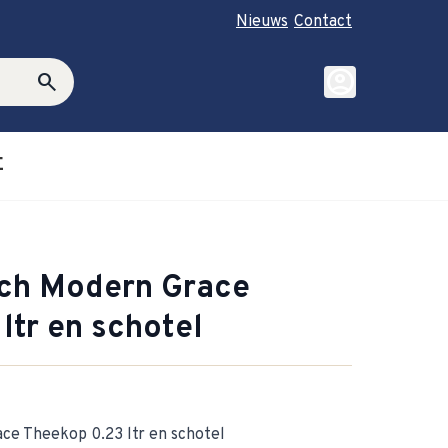
Nieuws
Contact
account_circle
search
E
roductie category
ubmenu for Cadeautips category
och Modern Grace
ltr en schotel
ce Theekop 0.23 ltr en schotel