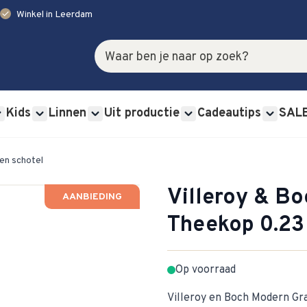
check
Winkel in Leerdam
Zoek
Kids
Linnen
Uit productie
Cadeautips
SAL
rviessets category
u for Glas category
Show submenu for Bestek category
Show submenu for Kids category
Show submenu for Linnen category
Show submenu for Uit p
Show s
en schotel
Villeroy & B
AANBIEDING
Theekop 0.23 
Op voorraad
Villeroy en Boch Modern Gra