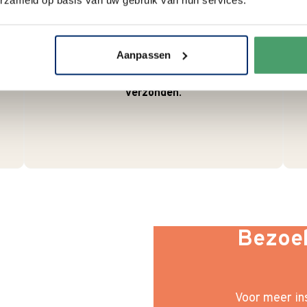
erzameld op basis van uw gebruik van hun services.
We verpakken onze producten
zorgvuldig en duurzaam met
hergebruikt karton en papier.
Aanpassen
Vanaf € 55,-
wordt jouw bestelling
ook nog eens helemaal
gratis
verzonden
.
Bezoek
Voor meer ins