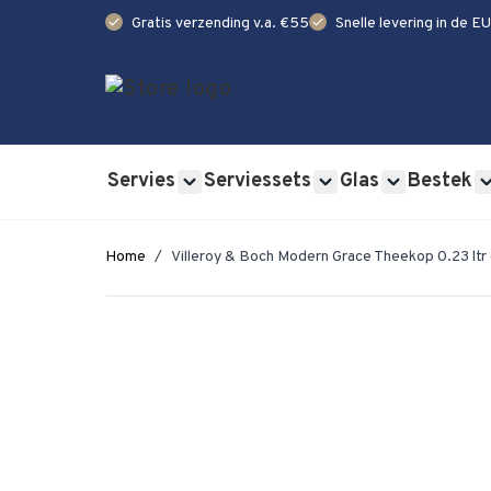
check
check
Gratis verzending v.a. €55
Snelle levering in de EU
Ga naar de inhoud
Servies
Serviessets
Glas
Bestek
Show submenu for Servies category
Show submenu for Se
Show submen
Home
/
Villeroy & Boch Modern Grace Theekop 0.23 ltr 