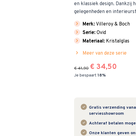
en klassiek design. Dankzij h
gelegenheden en interieurst
chevron_right
Merk:
Villeroy & Boch
chevron_right
Serie:
Ovid
chevron_right
Materiaal:
Kristalglas
chevron_right
Meer van deze serie
€ 34,50
€ 41,90
Je bespaart
18%
Gratis verzending vanaf
serviesshowroom
Achteraf betalen mogeli
Onze klanten geven on