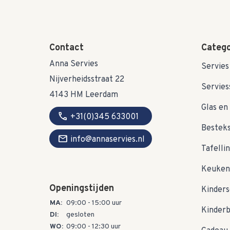
Contact
Catego
Anna Servies
Servies
Nijverheidsstraat 22
Servies
4143 HM Leerdam
Glas en 
call
+31(0)345 633001
Bestek
mail
info@annaservies.nl
Tafelli
Keuken
Openingstijden
Kinders
MA:
09:00 - 15:00 uur
Kinder
DI:
gesloten
WO:
09:00 - 12:30 uur