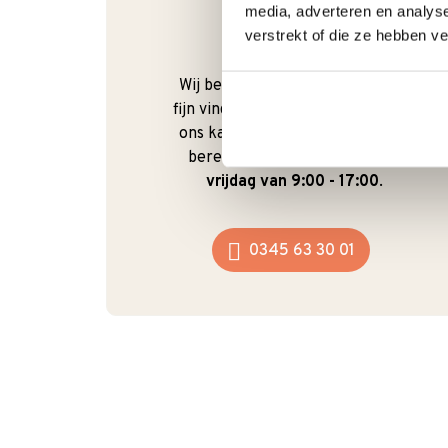
media, adverteren en analys
verstrekt of die ze hebben v
Bel gerust
Wij begrijpen dat je als klant het
fijn vindt om te kunnen bellen. Bij
ons kan dat ook gewoon. We zijn
bereikbaar van
maandag t/m
vrijdag van 9:00 - 17:00
.
0345 63 30 01