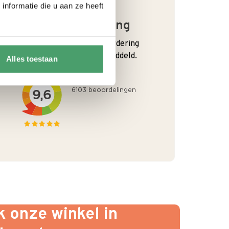
nformatie die u aan ze heeft
Goede waardering
We krijgen een goede waardering
van Onze klanten. 9+ gemiddeld.
Alles toestaan
 onze winkel in