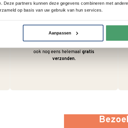
e. Deze partners kunnen deze gegevens combineren met andere i
erzameld op basis van uw gebruik van hun services.
Duurzaam
We verpakken onze producten
zorgvuldig en duurzaam met
Aanpassen
hergebruikt karton en papier.
Vanaf € 55,-
wordt jouw bestelling
ook nog eens helemaal
gratis
verzonden
.
Bezoek