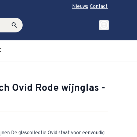
Nieuws
Contact
account_circle
search
E
roductie category
ubmenu for Cadeautips category
ch Ovid Rode wijnglas -
jnen De glascollectie Ovid staat voor eenvoudig