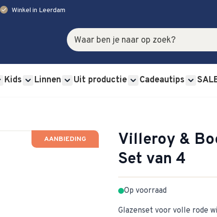
check
Winkel in Leerdam
Zoek
Kids
Linnen
Uit productie
Cadeautips
SAL
rviessets category
u for Glas category
Show submenu for Bestek category
Show submenu for Kids category
Show submenu for Linnen category
Show submenu for Uit p
Show s
Villeroy & Bo
AANBIEDING
Set van 4
Op voorraad
Glazenset voor volle rode wi