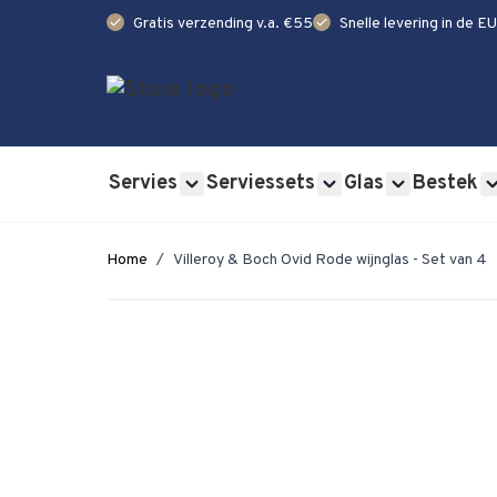
check
check
Gratis verzending v.a. €55
Snelle levering in de EU
Ga naar de inhoud
Servies
Serviessets
Glas
Bestek
Show submenu for Servies category
Show submenu for Se
Show submen
Home
/
Villeroy & Boch Ovid Rode wijnglas - Set van 4