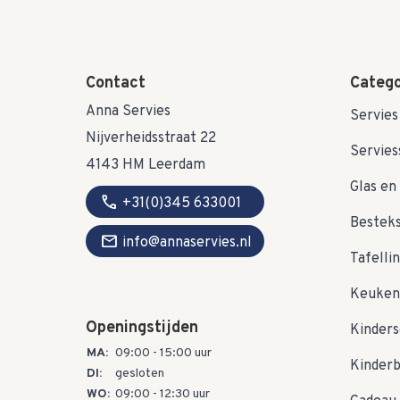
Contact
Catego
Anna Servies
Servies
Nijverheidsstraat 22
Servies
4143 HM Leerdam
Glas en 
call
+31(0)345 633001
Bestek
mail
info@annaservies.nl
Tafelli
Keuken
Openingstijden
Kinders
MA:
09:00 - 15:00 uur
Kinder
DI:
gesloten
WO:
09:00 - 12:30 uur