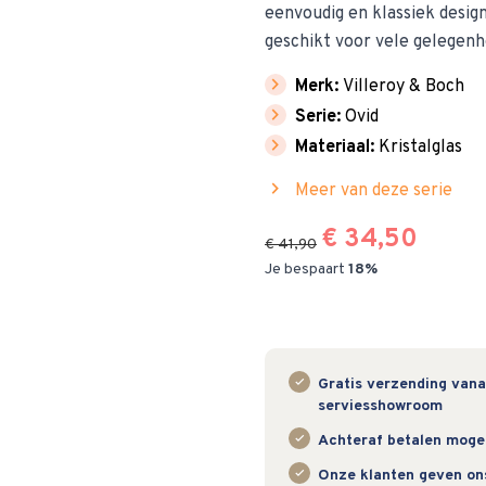
eenvoudig en klassiek design.
geschikt voor vele gelegenhe
chevron_right
Merk:
Villeroy & Boch
chevron_right
Serie:
Ovid
chevron_right
Materiaal:
Kristalglas
chevron_right
Meer van deze serie
€ 34,50
€ 41,90
Je bespaart
18%
Gratis verzending vanaf
serviesshowroom
Achteraf betalen mogeli
Onze klanten geven on