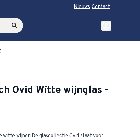
Nieuws
Contact
account_circle
search
E
roductie category
ubmenu for Cadeautips category
ch Ovid Witte wijnglas -
witte wijnen De glascollectie Ovid staat voor