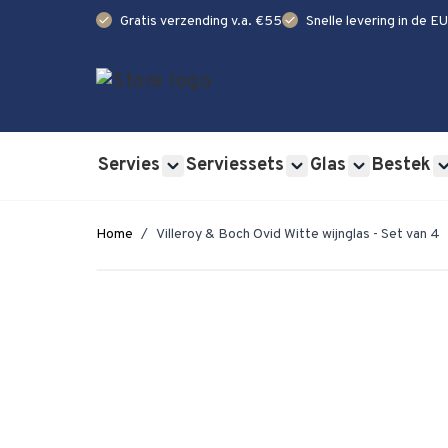
check
check
Gratis verzending v.a. €55
Snelle levering in de EU
Ga naar de inhoud
Servies
Serviessets
Glas
Bestek
Show submenu for Servies category
Show submenu for Se
Show submen
Home
/
Villeroy & Boch Ovid Witte wijnglas - Set van 4