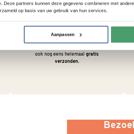
e. Deze partners kunnen deze gegevens combineren met andere i
erzameld op basis van uw gebruik van hun services.
Duurzaam
We verpakken onze producten
zorgvuldig en duurzaam met
Aanpassen
hergebruikt karton en papier.
Vanaf € 55,-
wordt jouw bestelling
ook nog eens helemaal
gratis
verzonden
.
Bezoek