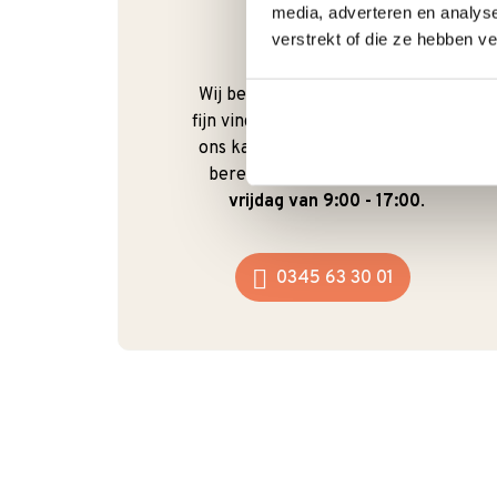
media, adverteren en analys
verstrekt of die ze hebben v
Bel gerust
Wij begrijpen dat je als klant het
fijn vindt om te kunnen bellen. Bij
ons kan dat ook gewoon. We zijn
bereikbaar van
maandag t/m
vrijdag van 9:00 - 17:00
.
0345 63 30 01