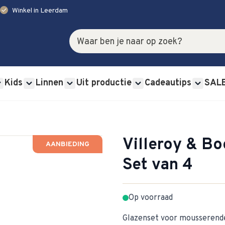
check
Winkel in Leerdam
Zoek
Kids
Linnen
Uit productie
Cadeautips
SAL
rviessets category
u for Glas category
Show submenu for Bestek category
Show submenu for Kids category
Show submenu for Linnen category
Show submenu for Uit p
Show s
Villeroy & Bo
AANBIEDING
Set van 4
Op voorraad
Glazenset voor mousserende 