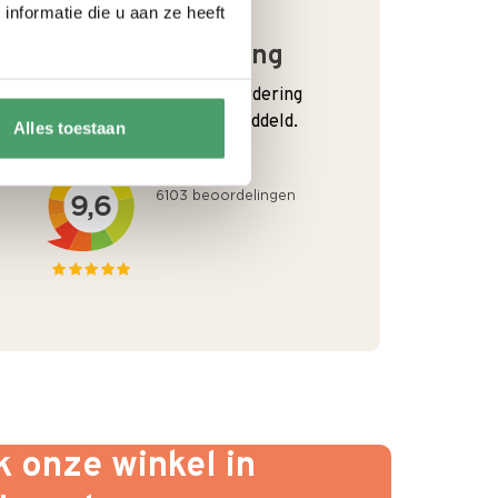
nformatie die u aan ze heeft
Goede waardering
We krijgen een goede waardering
van Onze klanten. 9+ gemiddeld.
Alles toestaan
 onze winkel in