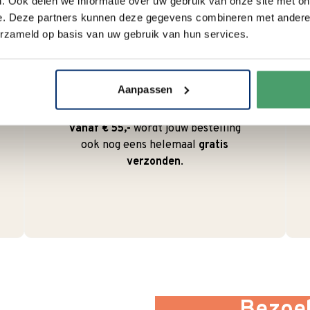
. Ook delen we informatie over uw gebruik van onze site met on
e. Deze partners kunnen deze gegevens combineren met andere i
erzameld op basis van uw gebruik van hun services.
Duurzaam
We verpakken onze producten
Aanpassen
zorgvuldig en duurzaam met
hergebruikt karton en papier.
Vanaf € 55,-
wordt jouw bestelling
ook nog eens helemaal
gratis
verzonden
.