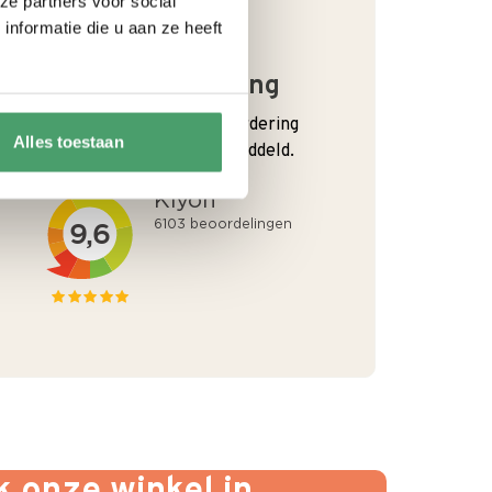
ze partners voor social
nformatie die u aan ze heeft
Goede waardering
We krijgen een goede waardering
Alles toestaan
van Onze klanten. 9+ gemiddeld.