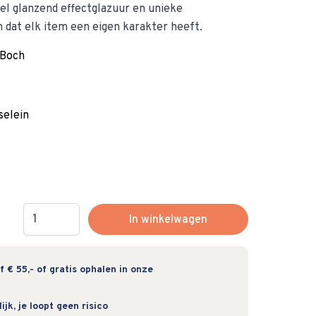
iel glanzend effectglazuur en unieke
n dat elk item een eigen karakter heeft.
 Boch
elein
Hoeveelheid
In winkelwagen
 € 55,- of gratis ophalen in onze
jk, je loopt geen risico