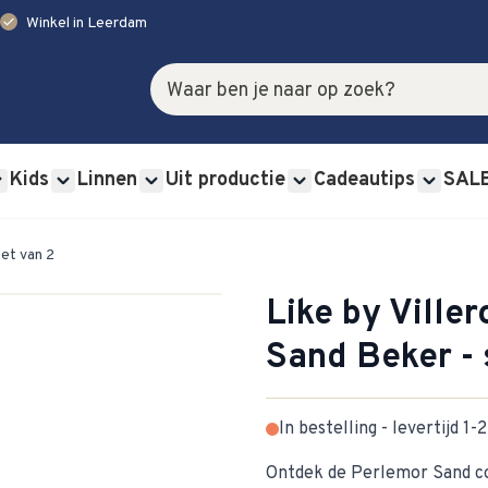
check
Winkel in Leerdam
Zoek
Kids
Linnen
Uit productie
Cadeautips
SAL
rviessets category
u for Glas category
Show submenu for Bestek category
Show submenu for Kids category
Show submenu for Linnen category
Show submenu for Uit p
Show s
set van 2
Like by Ville
Sand Beker - 
In bestelling - levertijd 1
Ontdek de Perlemor Sand col