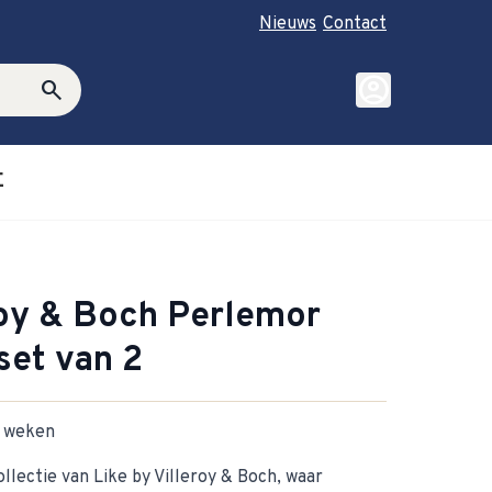
Nieuws
Contact
account_circle
search
E
roductie category
ubmenu for Cadeautips category
roy & Boch Perlemor
set van 2
-2 weken
lectie van Like by Villeroy & Boch, waar