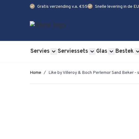
check
check
Gratis verzending v.a. €55
Snelle levering in de EU
Ga naar de inhoud
Servies
Serviessets
Glas
Bestek
Show submenu for Servies category
Show submenu for Se
Show submen
Home
/
Like by Villeroy & Boch Perlemor Sand Beker - 