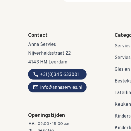
Contact
Catego
Anna Servies
Servies
Nijverheidsstraat 22
Servies
4143 HM Leerdam
Glas en 
call
+31(0)345 633001
Bestek
mail
info@annaservies.nl
Tafelli
Keuken
Openingstijden
Kinders
MA:
09:00 - 15:00 uur
Kinder
DI:
gesloten