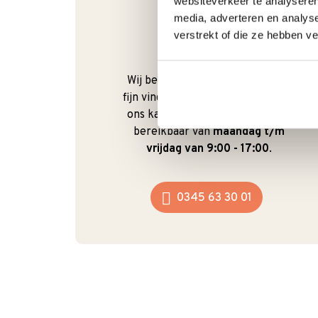
websiteverkeer te analyseren
media, adverteren en analys
verstrekt of die ze hebben v
Bel gerust
Wij begrijpen dat je als klant het
fijn vindt om te kunnen bellen. Bij
ons kan dat ook gewoon. We zijn
bereikbaar van
maandag t/m
vrijdag van 9:00 - 17:00
.
0345 63 30 01