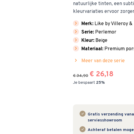
natuurlijke tinten, een subt
kleurvariaties ervoor zorge
chevron_right
Merk:
Like by Villeroy &
chevron_right
Serie:
Perlemor
chevron_right
Kleur:
Beige
chevron_right
Materiaal:
Premium pors
chevron_right
Meer van deze serie
€ 26,18
€ 34,90
Je bespaart
25%
Gratis verzending vanaf
serviesshowroom
Achteraf betalen mogeli