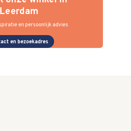
 onze winkel in
Leerdam
piratie en persoonlijk advies
act en bezoekadres