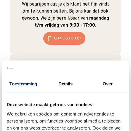
Wij begrijpen dat je als klant het fijn vindt
om te kunnen bellen. Bij ons kan dat ook
gewoon. We zijn bereikbaar van
maandag
t/m vrijdag van 9:00 - 17:00
.
0345 63 30 01
Duurzaam
Toestemming
Details
Over
We verpakken onze producten zorgvuldig
en duurzaam met hergebruikt karton en
papier.
Vanaf € 55,-
wordt jouw bestelling
Deze website maakt gebruik van cookies
ook nog eens helemaal
gratis verzonden
.
We gebruiken cookies om content en advertenties te
personaliseren, om functies voor social media te bieden
en om ons websiteverkeer te analyseren. Ook delen we