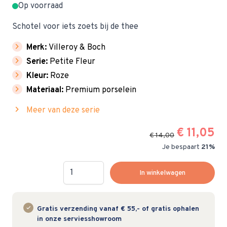
Op voorraad
Schotel voor iets zoets bij de thee
chevron_right
Merk:
Villeroy & Boch
chevron_right
Serie:
Petite Fleur
chevron_right
Kleur:
Roze
chevron_right
Materiaal:
Premium porselein
chevron_right
Meer van deze serie
€ 11,05
€ 14,00
Je bespaart
21%
Hoeveelheid
In winkelwagen
Gratis verzending vanaf € 55,- of gratis ophalen
in onze serviesshowroom