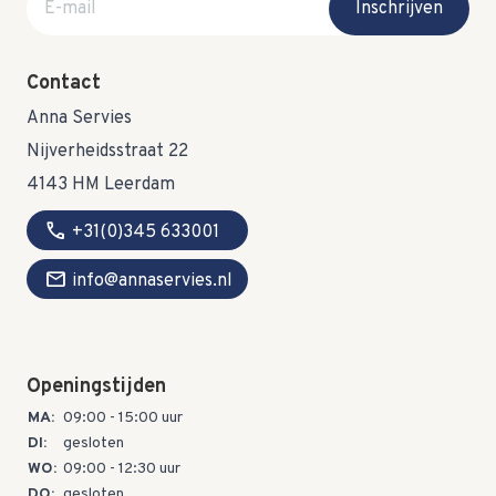
Inschrijven
Contact
Anna Servies
Nijverheidsstraat 22
4143 HM Leerdam
call
+31(0)345 633001
mail
info@annaservies.nl
Openingstijden
MA:
09:00 - 15:00 uur
DI:
gesloten
WO:
09:00 - 12:30 uur
DO:
gesloten