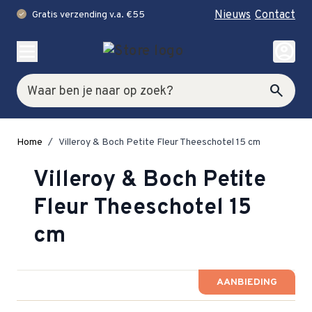
Nieuws
Contact
Gratis verzending v.a. €55
check
Ga naar de inhoud
account_circle
Zoek
search
Home
/
Villeroy & Boch Petite Fleur Theeschotel 15 cm
Villeroy & Boch Petite
Fleur Theeschotel 15
cm
AANBIEDING