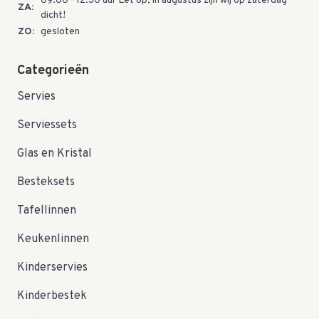
09:00 - 12:30 uur Let op; in augustus zijn wij op zaterdag
ZA:
dicht!
ZO:
gesloten
Categorieën
Servies
Serviessets
Glas en Kristal
Besteksets
Tafellinnen
Keukenlinnen
Kinderservies
Kinderbestek