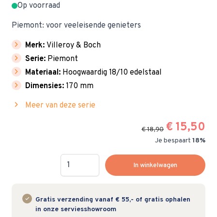
Op voorraad
Piemont: voor veeleisende genieters
chevron_right
Merk:
Villeroy & Boch
chevron_right
Serie:
Piemont
chevron_right
Materiaal:
Hoogwaardig 18/10 edelstaal
chevron_right
Dimensies:
170 mm
chevron_right
Meer van deze serie
€ 15,50
€ 18,90
Je bespaart
18%
Hoeveelheid
In winkelwagen
Gratis verzending vanaf € 55,- of gratis ophalen
in onze serviesshowroom