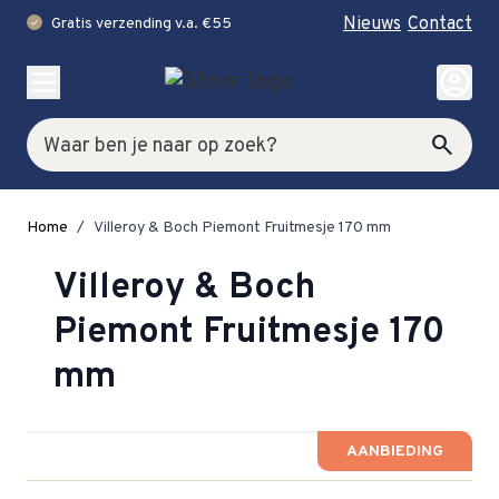
Nieuws
Contact
Gratis verzending v.a. €55
check
Ga naar de inhoud
account_circle
Zoek
search
Home
/
Villeroy & Boch Piemont Fruitmesje 170 mm
Villeroy & Boch
Piemont Fruitmesje 170
mm
AANBIEDING