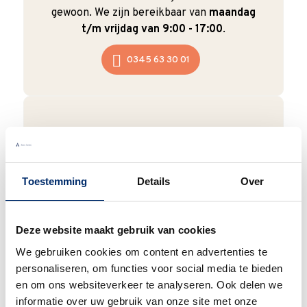
gewoon. We zijn bereikbaar van
maandag
t/m vrijdag van 9:00 - 17:00
.
0345 63 30 01
Duurzaam
We verpakken onze producten zorgvuldig
Toestemming
Details
Over
en duurzaam met hergebruikt karton en
papier.
Vanaf € 55,-
wordt jouw bestelling
ook nog eens helemaal
gratis verzonden
.
Deze website maakt gebruik van cookies
We gebruiken cookies om content en advertenties te
personaliseren, om functies voor social media te bieden
en om ons websiteverkeer te analyseren. Ook delen we
informatie over uw gebruik van onze site met onze