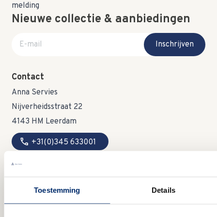
Nieuwe collectie & aanbiedingen
E-mail adres
Inschrijven
Contact
Anna Servies
Nijverheidsstraat 22
4143 HM Leerdam
call
+31(0)345 633001
mail
info@annaservies.nl
Toestemming
Details
Openingstijden