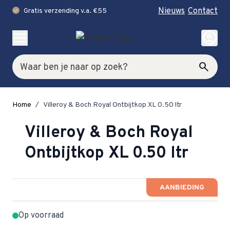
Nieuws
Contact
Gratis verzending v.a. €55
check
Ga naar de inhoud
account_circle
Zoek
search
Home
/
Villeroy & Boch Royal Ontbijtkop XL 0.50 ltr
Villeroy & Boch Royal
Ontbijtkop XL 0.50 ltr
AANBIEDING
Op voorraad