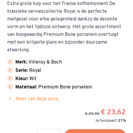
Extra grote kop voor het Franse koffiemoment De
klassieke serviescollectie Royal is de perfecte
metgezel voor elke gelegenheid dankzij de decente
vorm en het tijdloze ontwerp. Het grote assortiment
van hoogwaardig Premium Bone porselein overtuigt
met een briljante glans en bijzonder duurzame
afwerking.
chevron_right
Merk:
Villeroy & Boch
chevron_right
Serie:
Royal
chevron_right
Kleur:
Wit
chevron_right
Materiaal:
Premium Bone porselein
chevron_right
Meer van deze serie
€ 23,62
€ 29,90
Je bespaart
21%
Hoeveelheid