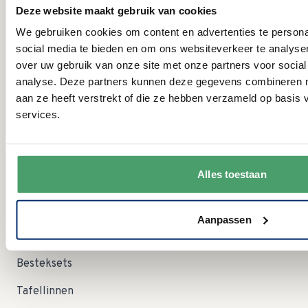
MA:
09:00 - 15:00 uur
Deze website maakt gebruik van cookies
DI:
gesloten
We gebruiken cookies om content en advertenties te persona
WO:
09:00 - 12:30 uur
social media te bieden en om ons websiteverkeer te analyse
DO:
gesloten
over uw gebruik van onze site met onze partners voor social
VR:
09:00 - 12:30 uur
analyse. Deze partners kunnen deze gegevens combineren me
09:00 - 12:30 uur Let op; in augustus zijn wij op zaterdag
ZA:
aan ze heeft verstrekt of die ze hebben verzameld op basis
dicht!
services.
ZO:
gesloten
Categorieën
Alles toestaan
Servies
Serviessets
Aanpassen
Glas en Kristal
Besteksets
Tafellinnen