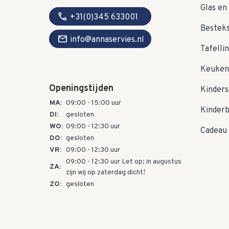
Glas en 
call
+31(0)345 633001
Bestek
mail
info@annaservies.nl
Tafelli
Keuken
Openingstijden
Kinders
MA:
09:00 - 15:00 uur
Kinder
DI:
gesloten
WO:
09:00 - 12:30 uur
Cadeau 
DO:
gesloten
VR:
09:00 - 12:30 uur
09:00 - 12:30 uur Let op; in augustus
ZA:
zijn wij op zaterdag dicht!
ZO:
gesloten