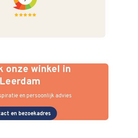
 onze winkel in
Leerdam
piratie en persoonlijk advies
act en bezoekadres