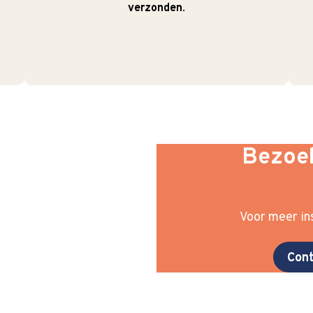
verzonden
.
Bezoek
Voor meer ins
Cont