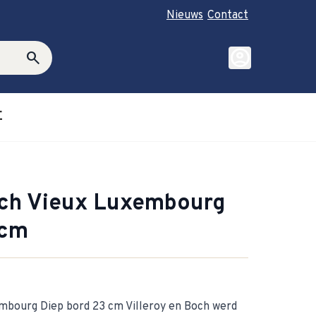
Nieuws
Contact
account_circle
search
E
roductie category
ubmenu for Cadeautips category
och Vieux Luxembourg
 cm
embourg Diep bord 23 cm Villeroy en Boch werd