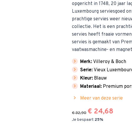
opgericht in 1748, 20 jaar l
Luxembourg serviesgoed ont
prachtige servies weer nieu
collectie. Het is een pracht
servies heeft fraaie vormen
servies is gemaakt van Prem
vaatwasmachine- en magnet
chevron_right
Merk:
Villeroy & Boch
chevron_right
Serie:
Vieux Luxembour
chevron_right
Kleur:
Blauw
chevron_right
Materiaal:
Premium pors
chevron_right
Meer van deze serie
€ 24,68
€ 32,90
Je bespaart
25%