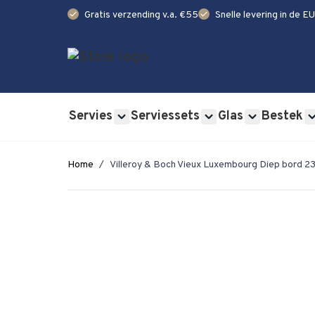
check
check
Gratis verzending v.a. €55
Snelle levering in de EU
Ga naar de inhoud
Servies
Serviessets
Glas
Bestek
Show submenu for Servies category
Show submenu for Se
Show submen
Home
/
Villeroy & Boch Vieux Luxembourg Diep bord 2