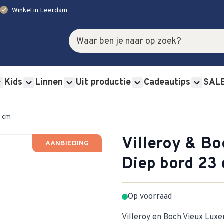
check
Winkel in Leerdam
Zoek
Kids
Linnen
Uit productie
Cadeautips
SAL
rviessets category
u for Glas category
Show submenu for Bestek category
Show submenu for Kids category
Show submenu for Linnen category
Show submenu for Uit p
Show s
3 cm
Villeroy & B
AANBIEDING
Diep bord 23
Op voorraad
Villeroy en Boch Vieux Lux