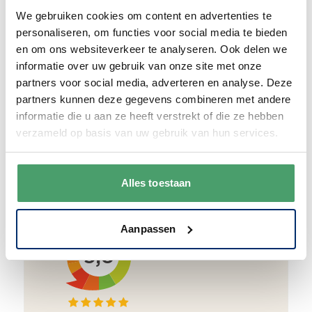
We verpakken onze producten zorgvuldig
We gebruiken cookies om content en advertenties te
en duurzaam met hergebruikt karton en
personaliseren, om functies voor social media te bieden
papier.
Vanaf € 55,-
wordt jouw bestelling
en om ons websiteverkeer te analyseren. Ook delen we
ook nog eens helemaal
gratis verzonden
.
informatie over uw gebruik van onze site met onze
partners voor social media, adverteren en analyse. Deze
partners kunnen deze gegevens combineren met andere
informatie die u aan ze heeft verstrekt of die ze hebben
verzameld op basis van uw gebruik van hun services.
Goede waardering
We krijgen een goede waardering van Onze
Alles toestaan
klanten. 9+ gemiddeld.
Aanpassen