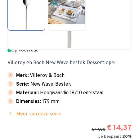
Op voorraad
Villeroy en Boch New Wave bestek Dessertlepel
chevron_right
Merk:
Villeroy & Boch
chevron_right
Serie:
New Wave-Bestek
chevron_right
Materiaal:
Hoogwaardig 18/10 edelstaal
chevron_right
Dimensies:
179 mm
chevron_right
Meer van deze serie
€ 14,37
€ 17,90
Je bespaart
20%