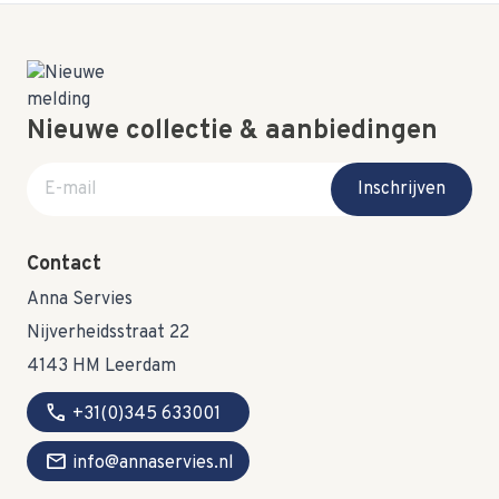
Nieuwe collectie & aanbiedingen
E-mail adres
Inschrijven
Contact
Anna Servies
Nijverheidsstraat 22
4143 HM Leerdam
call
+31(0)345 633001
mail
info@annaservies.nl