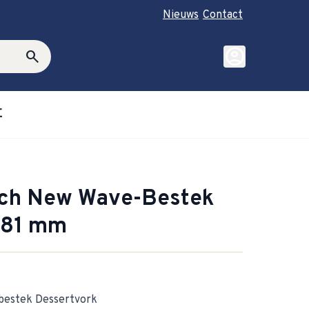
Nieuws
Contact
account_circle
search
E
roductie category
ubmenu for Cadeautips category
och New Wave-Bestek
181 mm
bestek Dessertvork