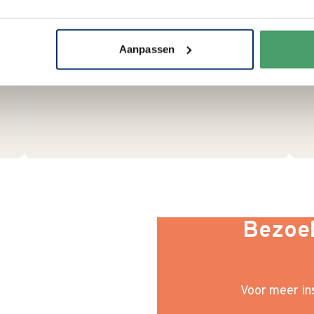
zorgvuldig en duurzaam met
hergebruikt karton en papier.
Vanaf € 55,-
wordt jouw bestelling
Aanpassen
ook nog eens helemaal
gratis
verzonden
.
Bezoek
Voor meer ins