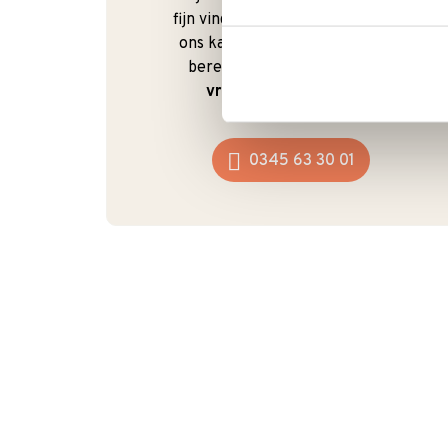
fijn vindt om te kunnen bellen. Bij
ons kan dat ook gewoon. We zijn
bereikbaar van
maandag t/m
vrijdag van 9:00 - 17:00
.
0345 63 30 01