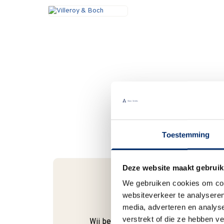
Toestemming
Deze website maakt gebruik
We gebruiken cookies om cont
websiteverkeer te analyseren
Bel gerust
media, adverteren en analys
verstrekt of die ze hebben v
Wij begrijpen dat je als klant het