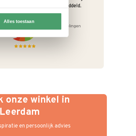
van Onze klanten. 9+ gemiddeld.
Alles toestaan
 onze winkel in
Leerdam
piratie en persoonlijk advies