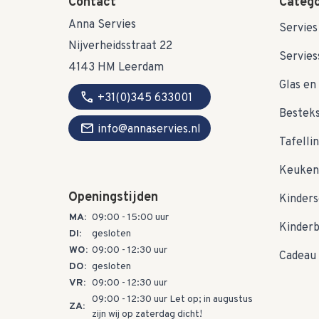
Contact
Catego
Anna Servies
Servies
Nijverheidsstraat 22
Servies
4143 HM Leerdam
Glas en 
call
+31(0)345 633001
Bestek
mail
info@annaservies.nl
Tafelli
Keuken
Openingstijden
Kinders
MA:
09:00 - 15:00 uur
Kinder
DI:
gesloten
WO:
09:00 - 12:30 uur
Cadeau 
DO:
gesloten
VR:
09:00 - 12:30 uur
09:00 - 12:30 uur Let op; in augustus
ZA:
zijn wij op zaterdag dicht!