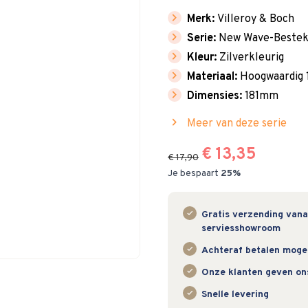
chevron_right
Merk:
Villeroy & Boch
chevron_right
Serie:
New Wave-Beste
chevron_right
Kleur:
Zilverkleurig
chevron_right
Materiaal:
Hoogwaardig 1
chevron_right
Dimensies:
181mm
chevron_right
Meer van deze serie
€ 13,35
€ 17,90
Je bespaart
25%
Gratis verzending vanaf
serviesshowroom
Achteraf betalen mogeli
Onze klanten geven on
Snelle levering