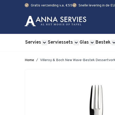
check
check
Gratis verzending v.a. €55
Snelle levering in de EU
Ga naar de inhoud
Servies
Serviessets
Glas
Bestek
Show submenu for Servies category
Show submenu for Se
Show submen
Home
/
Villeroy & Boch New Wave-Bestek Dessertvor