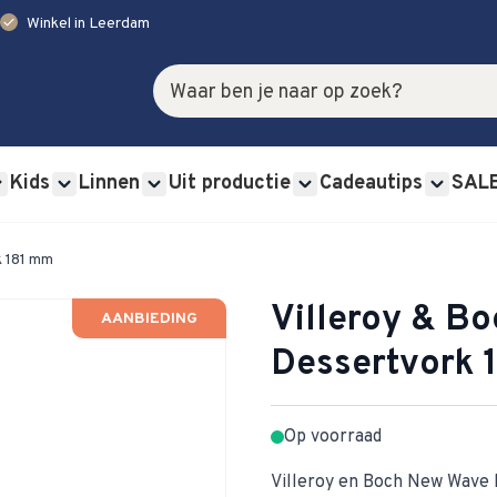
check
Winkel in Leerdam
Zoek
Kids
Linnen
Uit productie
Cadeautips
SAL
rviessets category
u for Glas category
Show submenu for Bestek category
Show submenu for Kids category
Show submenu for Linnen category
Show submenu for Uit p
Show s
k 181 mm
Villeroy & B
AANBIEDING
Dessertvork 
Op voorraad
Villeroy en Boch New Wave 