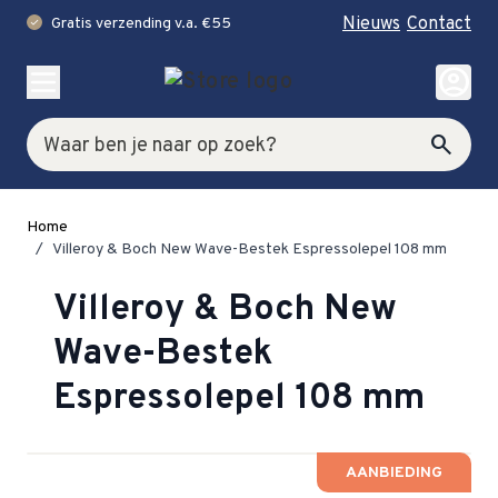
Nieuws
Contact
Gratis verzending v.a. €55
check
Ga naar de inhoud
account_circle
Zoek
search
Home
/
Villeroy & Boch New Wave-Bestek Espressolepel 108 mm
Villeroy & Boch New
Wave-Bestek
Espressolepel 108 mm
AANBIEDING