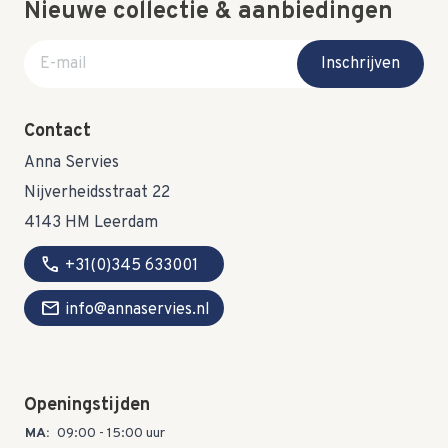
Nieuwe collectie & aanbiedingen
E-mail adres
Inschrijven
Contact
Anna Servies
Nijverheidsstraat 22
4143 HM Leerdam
call
+31(0)345 633001
mail
info@annaservies.nl
Openingstijden
MA:
09:00 - 15:00 uur