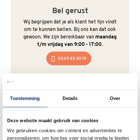
Bel gerust
Wij begrijpen dat je als klant het fijn vindt
om te kunnen bellen. Bij ons kan dat ook
gewoon. We zijn bereikbaar van
maandag
t/m vrijdag van 9:00 - 17:00
.
0345 63 30 01
Toestemming
Details
Over
Duurzaam
We verpakken onze producten zorgvuldig
en duurzaam met hergebruikt karton en
Deze website maakt gebruik van cookies
papier.
Vanaf € 55,-
wordt jouw bestelling
We gebruiken cookies om content en advertenties te
ook nog eens helemaal
gratis verzonden
.
personaliseren, om functies voor social media te bieden