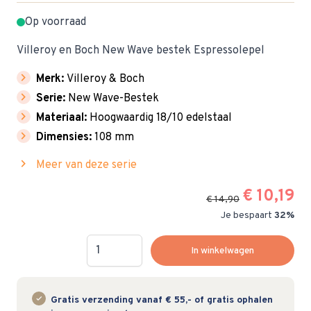
Op voorraad
Villeroy en Boch New Wave bestek Espressolepel
chevron_right
Merk:
Villeroy & Boch
chevron_right
Serie:
New Wave-Bestek
chevron_right
Materiaal:
Hoogwaardig 18/10 edelstaal
chevron_right
Dimensies:
108 mm
chevron_right
Meer van deze serie
€ 10,19
€ 14,90
Je bespaart
32%
Hoeveelheid
In winkelwagen
Gratis verzending vanaf € 55,- of gratis ophalen