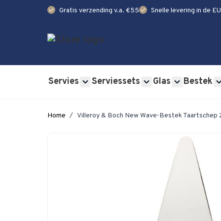
check
check
Gratis verzending v.a. €55
Snelle levering in de EU
Ga naar de inhoud
Servies
Serviessets
Glas
Bestek
Show submenu for Servies category
Show submenu for Se
Show submen
Home
/
Villeroy & Boch New Wave-Bestek Taartschep