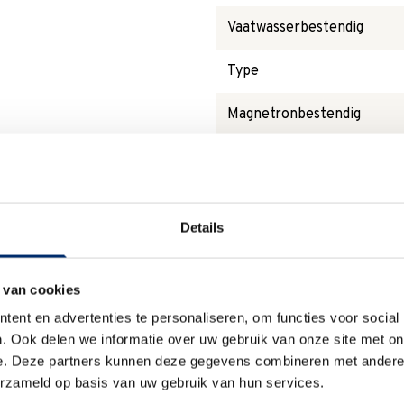
Vaatwasserbestendig
Type
Magnetronbestendig
Waarom
Anna?
Details
 van cookies
ent en advertenties te personaliseren, om functies voor social
Duurzaam
. Ook delen we informatie over uw gebruik van onze site met on
e. Deze partners kunnen deze gegevens combineren met andere i
We verpakken onze producten
erzameld op basis van uw gebruik van hun services.
zorgvuldig en duurzaam met