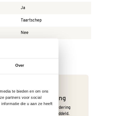
Ja
Taartschep
Nee
Over
 media te bieden en om ons
Goede waardering
ze partners voor social
nformatie die u aan ze heeft
We krijgen een goede waardering
van Onze klanten. 9+ gemiddeld.