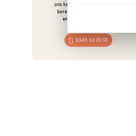
ons kan dat ook gewoon. We zijn
bereikbaar van
maandag t/m
vrijdag van 9:00 - 17:00
.
0345 63 30 01