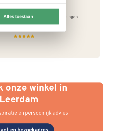
Alles toestaan
 onze winkel in
Leerdam
piratie en persoonlijk advies
act en bezoekadres