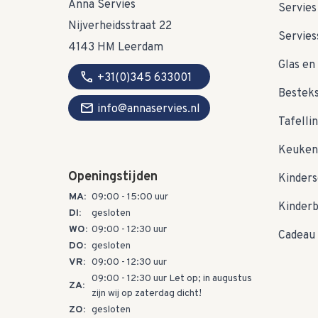
Anna Servies
Servies
Nijverheidsstraat 22
Servies
4143 HM Leerdam
Glas en 
call
+31(0)345 633001
Bestek
mail
info@annaservies.nl
Tafelli
Keuken
Openingstijden
Kinders
MA:
09:00 - 15:00 uur
Kinder
DI:
gesloten
WO:
09:00 - 12:30 uur
Cadeau 
DO:
gesloten
VR:
09:00 - 12:30 uur
09:00 - 12:30 uur Let op; in augustus
ZA:
zijn wij op zaterdag dicht!
ZO:
gesloten