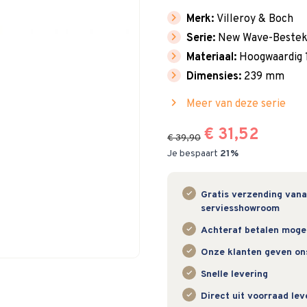
chevron_right
Merk:
Villeroy & Boch
chevron_right
Serie:
New Wave-Beste
chevron_right
Materiaal:
Hoogwaardig 1
chevron_right
Dimensies:
239 mm
chevron_right
Meer van deze serie
€ 31,52
€ 39,90
Je bespaart
21%
Gratis verzending vanaf
serviesshowroom
Achteraf betalen mogeli
Onze klanten geven on
Snelle levering
Direct uit voorraad le