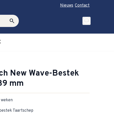
Nieuws
Contact
account_circle
search
E
roductie category
ubmenu for Cadeautips category
och New Wave-Bestek
239 mm
-2 weken
bestek Taartschep