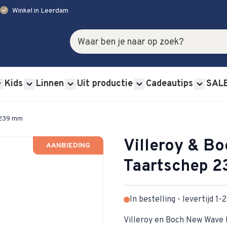
check
Winkel in Leerdam
Zoek
Kids
Linnen
Uit productie
Cadeautips
SAL
rviessets category
u for Glas category
Show submenu for Bestek category
Show submenu for Kids category
Show submenu for Linnen category
Show submenu for Uit p
Show s
 239 mm
Villeroy & B
AANBIEDING
Taartschep 
In bestelling - levertijd 1
Villeroy en Boch New Wave 