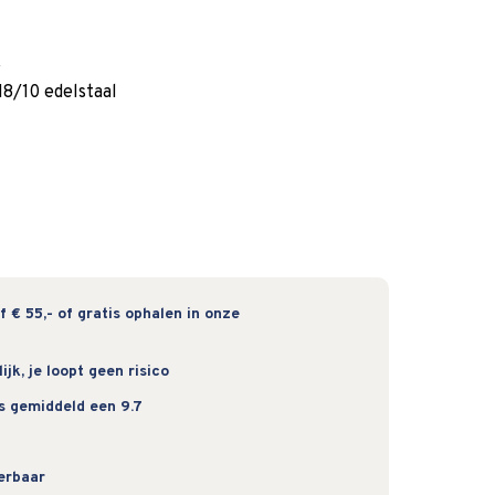
k
8/10 edelstaal
 € 55,- of gratis ophalen in onze
jk, je loopt geen risico
s gemiddeld een 9.7
verbaar