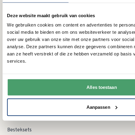
Openingstijden
Deze website maakt gebruik van cookies
MA:
09:00 - 15:00 uur
We gebruiken cookies om content en advertenties te persona
DI:
gesloten
social media te bieden en om ons websiteverkeer te analyse
WO:
09:00 - 12:30 uur
over uw gebruik van onze site met onze partners voor social
DO:
gesloten
VR:
09:00 - 12:30 uur
analyse. Deze partners kunnen deze gegevens combineren me
09:00 - 12:30 uur Let op; in augustus zijn wij op zaterdag
aan ze heeft verstrekt of die ze hebben verzameld op basis
ZA:
dicht!
services.
ZO:
gesloten
Categorieën
Alles toestaan
Servies
Serviessets
Aanpassen
Glas en Kristal
Besteksets