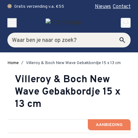
Nieuws
Contact
Gratis verzending v.a. €55
check
Ga naar de inhoud
account_circle
Zoek
search
Home
/
Villeroy & Boch New Wave Gebakbordje 15 x 13 cm
Villeroy & Boch New
Wave Gebakbordje 15 x
13 cm
AANBIEDING