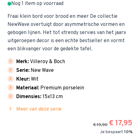
Nog 1 item op voorraad
Fraai klein bord voor brood en meer De collectie
NewWave overtuigt door asymmetrische vormen en
gebogen lijnen. Het tot «trendy servies van het jaar»
uitgeroepen decor is een echte bestseller en vormt
een blikvanger voor de gedekte tafel.
chevron_right
Merk:
Villeroy & Boch
chevron_right
Serie:
New Wave
chevron_right
Kleur:
Wit
chevron_right
Materiaal:
Premium porselein
chevron_right
Dimensies:
15x13 cm
chevron_right
Meer van deze serie
€ 17,95
€ 19,90
Je bespaart
10%