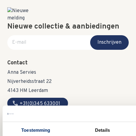
Nieuwe collectie & aanbiedingen
E-mail adres
Inschrijven
Contact
Anna Servies
Nijverheidsstraat 22
4143 HM Leerdam
call
+31(0)345 633001
mail
info@annaservies.nl
Toestemming
Details