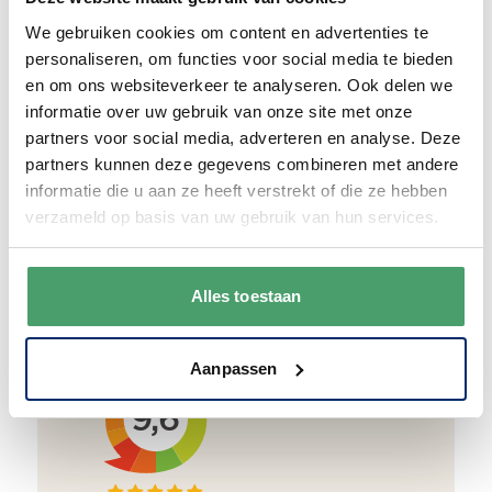
We gebruiken cookies om content en advertenties te
We verpakken onze producten zorgvuldig
personaliseren, om functies voor social media te bieden
en duurzaam met hergebruikt karton en
en om ons websiteverkeer te analyseren. Ook delen we
papier.
Vanaf € 55,-
wordt jouw bestelling
informatie over uw gebruik van onze site met onze
ook nog eens helemaal
gratis verzonden
.
partners voor social media, adverteren en analyse. Deze
partners kunnen deze gegevens combineren met andere
informatie die u aan ze heeft verstrekt of die ze hebben
verzameld op basis van uw gebruik van hun services.
Goede waardering
We krijgen een goede waardering van Onze
Alles toestaan
klanten. 9+ gemiddeld.
Aanpassen