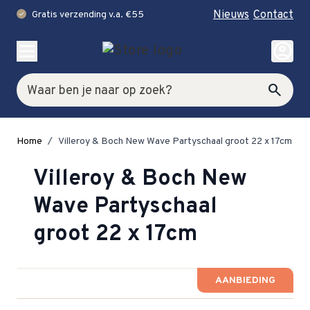
Nieuws
Contact
Gratis verzending v.a. €55
check
Ga naar de inhoud
account_circle
Zoek
search
Home
/
Villeroy & Boch New Wave Partyschaal groot 22 x 17cm
Villeroy & Boch New
Wave Partyschaal
groot 22 x 17cm
AANBIEDING