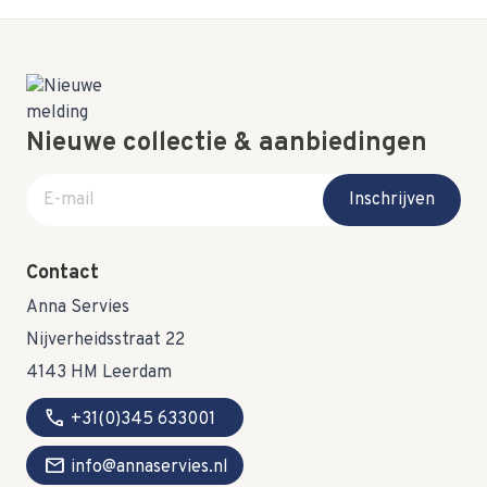
Nieuwe collectie & aanbiedingen
E-mail adres
Inschrijven
Contact
Anna Servies
Nijverheidsstraat 22
4143 HM Leerdam
call
+31(0)345 633001
mail
info@annaservies.nl