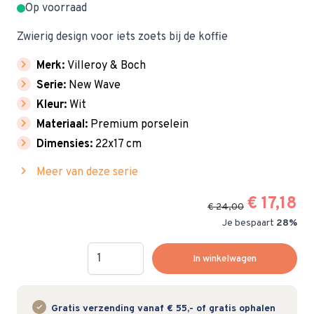
Op voorraad
Zwierig design voor iets zoets bij de koffie
chevron_right
Merk:
Villeroy & Boch
chevron_right
Serie:
New Wave
chevron_right
Kleur:
Wit
chevron_right
Materiaal:
Premium porselein
chevron_right
Dimensies:
22x17 cm
chevron_right
Meer van deze serie
€ 17,18
€ 24,00
Je bespaart
28%
Hoeveelheid
In winkelwagen
Gratis verzending vanaf € 55,- of gratis ophalen