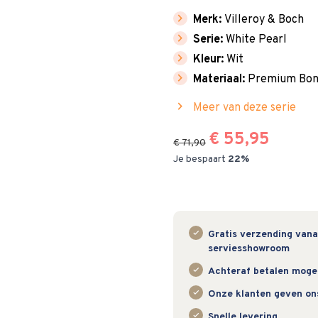
chevron_right
Merk:
Villeroy & Boch
chevron_right
Serie:
White Pearl
chevron_right
Kleur:
Wit
chevron_right
Materiaal:
Premium Bone
chevron_right
Meer van deze serie
€ 55,95
€ 71,90
Je bespaart
22%
Gratis verzending vanaf
serviesshowroom
Achteraf betalen mogeli
Onze klanten geven on
Snelle levering