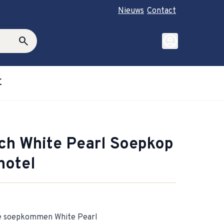
Nieuws
Contact
account_circle
search
E
roductie category
ubmenu for Cadeautips category
och White Pearl Soepkop
hotel
ze soepkommen White Pearl