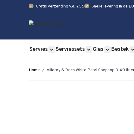
check
check
Gratis verzending v.a. €55
Snelle levering in de EU
Ga naar de inhoud
Servies
Serviessets
Glas
Bestek
Show submenu for Servies category
Show submenu for Se
Show submen
Home
/
Villeroy & Boch White Pearl Soepkop 0.40 ltr e