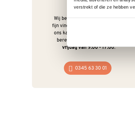
Bel gerust
verstrekt of die ze hebben v
Wij begrijpen dat je als klant het
fijn vindt om te kunnen bellen. Bij
ons kan dat ook gewoon. We zijn
bereikbaar van
maandag t/m
vrijdag van 9:00 - 17:00
.
0345 63 30 01