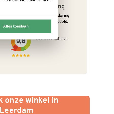
Goede waardering
We krijgen een goede waardering
van Onze klanten. 9+ gemiddeld.
Alles toestaan
 onze winkel in
Leerdam