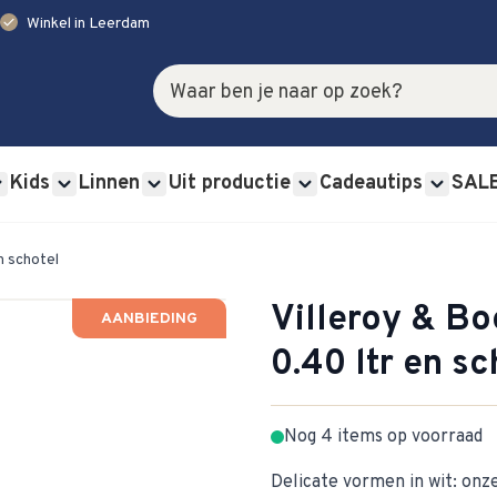
check
Winkel in Leerdam
Zoek
Kids
Linnen
Uit productie
Cadeautips
SAL
rviessets category
u for Glas category
Show submenu for Bestek category
Show submenu for Kids category
Show submenu for Linnen category
Show submenu for Uit p
Show s
n schotel
Villeroy & B
AANBIEDING
0.40 ltr en sc
Nog 4 items op voorraad
Delicate vormen in wit: on