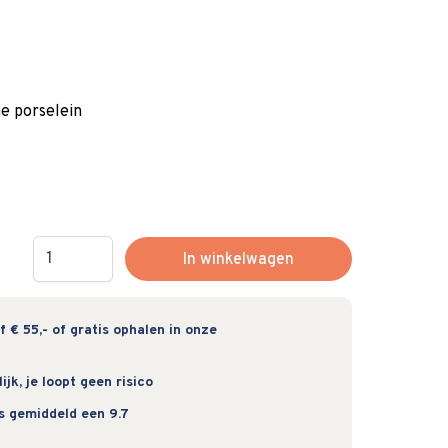
 porselein
Hoeveelheid
In winkelwagen
 € 55,- of gratis ophalen in onze
jk, je loopt geen risico
s gemiddeld een 9.7