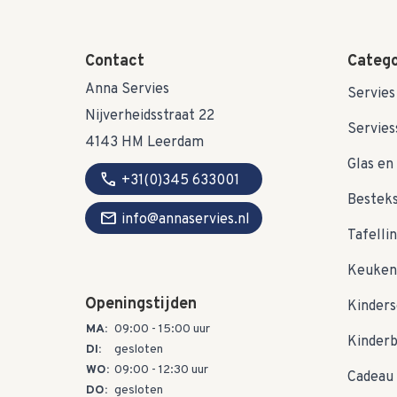
Contact
Catego
Anna Servies
Servies
Nijverheidsstraat 22
Servies
4143 HM Leerdam
Glas en 
call
+31(0)345 633001
Bestek
mail
info@annaservies.nl
Tafelli
Keuken
Openingstijden
Kinders
MA:
09:00 - 15:00 uur
Kinder
DI:
gesloten
WO:
09:00 - 12:30 uur
Cadeau 
DO:
gesloten